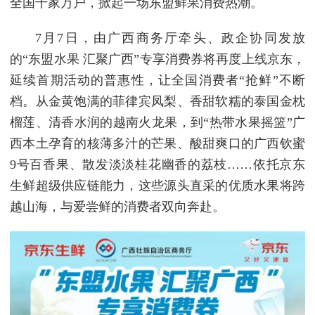
全国千家万户，掀起一场东盟鲜果消费热潮。
7月7日，由广西商务厅牵头、政企协同发放
的“东盟水果 汇聚广西”专享消费券将再度上线京东，
延续首期活动的普惠性，让全国消费者“抢鲜”不断
档。从金黄饱满的菲律宾凤梨、香甜软糯的泰国金枕
榴莲、清香水润的越南火龙果，到“热带水果摇篮”广
西本土孕育的核薄多汁的芒果、酸甜爽口的广西钦蜜
9号百香果、散发淡淡桂花幽香的荔枝……依托京东
生鲜超级供应链能力，这些源头直采的优质水果将跨
越山海，与爱尝鲜的消费者双向奔赴。