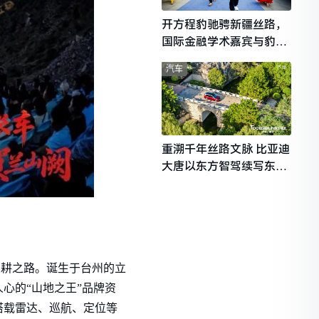
开方程豹驰骋新疆丝路，
国际金融学术嘉宾与豹友
共赴山海热爱
汽车
重溯千年丝路文脉 比亚迪
大唐以东方智驾续写东西
文明对话
深耕之路。诞生于台州的立
心的“山地之王”品牌资
搭载雷达、巡航、定位等