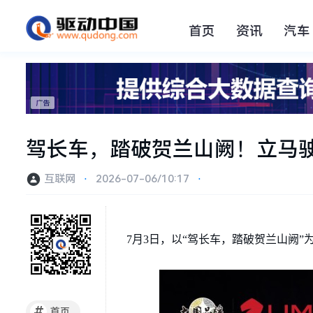
首页
资讯
汽车
驾长车，踏破贺兰山阙！立马
互联网
⋅
2026-07-06/10:17
⋅
7月3日，以“驾长车，踏破贺兰山阙”
#
首页