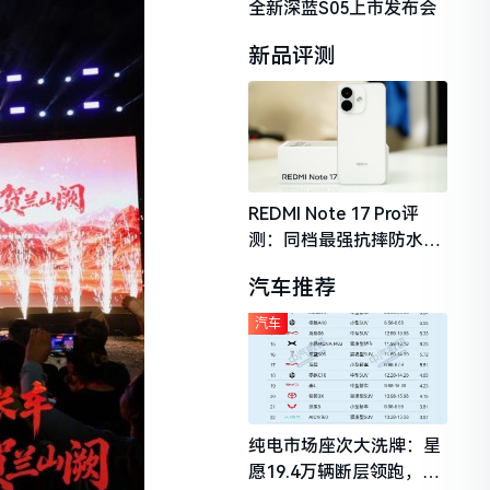
全新深蓝S05上市发布会
新品评测
REDMI Note 17 Pro评
测：同档最强抗摔防水，
2026年千元机市场的品质
汽车推荐
守门员
汽车
纯电市场座次大洗牌：星
愿19.4万辆断层领跑，理