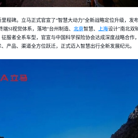
里程碑。立马正式官宣了“智慧大动力”全新战略定位升级，发布
北京
上海
终端SI视觉体系，落地“台州制造、
智慧、
设计”南北双
・征服者全系车型，官宣与中国科学探险协会达成深度战略合作
术、产品、渠道全方位跃迁，正式迈入智慧出行全新发展纪元。