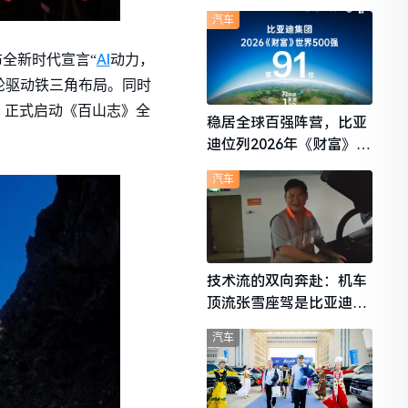
想i6成最强黑马
汽车
AI
全新时代宣言“
动力，
轮驱动铁三角布局。同时
，正式启动《百山志》全
稳居全球百强阵营，比亚
迪位列2026年《财富》世
界500强第91位
汽车
技术流的双向奔赴：机车
顶流张雪座驾是比亚迪秦
L
汽车