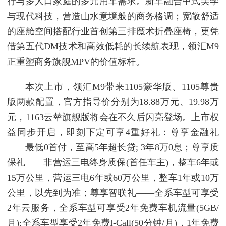
行与多人口家庭的多元用车需求。新车融合中式美学
与现代科技，营造山水意境般的商务格调；宽敞舒适
的座舱空间搭配行业首创第三排魔术折叠座椅，更凭
借第五代DM技术和高效低耗的长续航表现，领汇M9
正重塑商务旗舰MPV的价值标杆。
本次上市，领汇M9带来1105豪华版、1105尊贵
版两款配置，官方指导价分别为18.88万元、19.98万
元，1163云辇旗舰版将会在不久后闪亮登场。上市权
益同步开启，即刻下定可享4重好礼：尊享金融礼
——最低0首付，至高5年超长贷; 3年8万0息；尊享质
保礼——非营运三电终身质保(首任车主)，整车6年或
15万公里，营运三电6年或60万公里，整车1年或10万
公里，以先到为准；尊享智联礼——全系车型可享受
2年云服务，全系车型可享受2年免费车机流量(5GB/
月);全系车型享受2年免费I-Call(50分钟/月)，1年免费