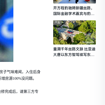
开方程豹驰骋新疆丝路，
国际金融学术嘉宾与豹友
共赴山海热爱
汽车
重溯千年丝路文脉 比亚迪
大唐以东方智驾续写东西
文明对话
如房子气味难闻，入住后身
增房源100%没问题。
在装修完成后，请第三方专