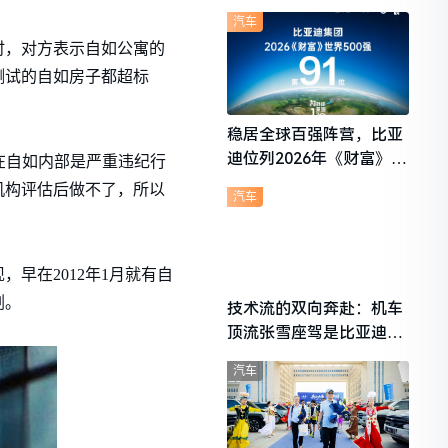
想i6成最强黑马
汽车
时，对方表示自如公寓的
测试的自如房子都超标
稳居全球百强阵营，比亚
迪位列2026年《财富》世
在自如内部是严重违纪行
界500强第91位
机构评估后做不了，所以
汽车
早在2012年1月就有自
剂。
技术流的双向奔赴：机车
顶流张雪座驾是比亚迪秦
L
汽车