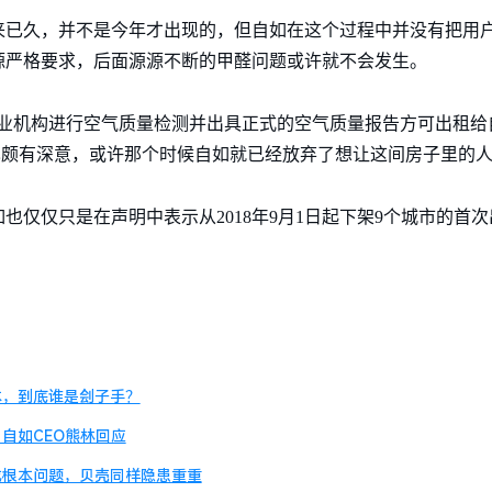
来已久，并不是今年才出现的，但自如在这个过程中并没有把用
源严格要求，后面源源不断的甲醛问题或许就不会发生。
业机构进行空气质量检测并出具正式的空气质量报告方可出租给自
变也颇有深意，或许那个时候自如就已经放弃了想让这间房子里的
也仅仅只是在声明中表示从2018年9月1日起下架9个城市的首
本，到底谁是刽子手？
自如CEO熊林回应
成根本问题，贝壳同样隐患重重