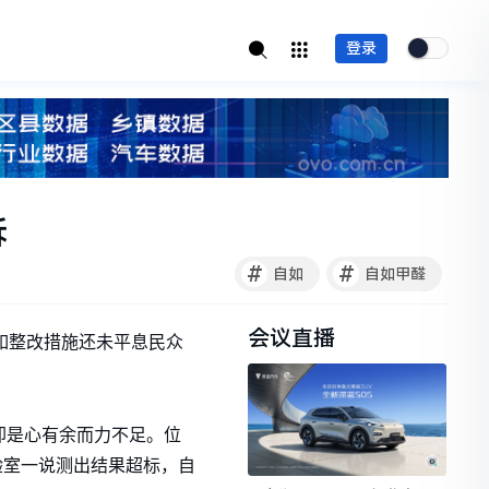
登录
诉
#
#
自如
自如甲醛
会议直播
自如整改措施还未平息民众
却是心有余而力不足。位
验室一说测出结果超标，自