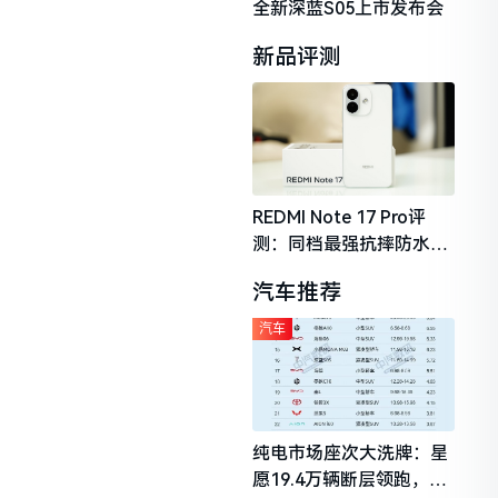
全新深蓝S05上市发布会
新品评测
REDMI Note 17 Pro评
测：同档最强抗摔防水，
2026年千元机市场的品质
汽车推荐
守门员
汽车
纯电市场座次大洗牌：星
愿19.4万辆断层领跑，理