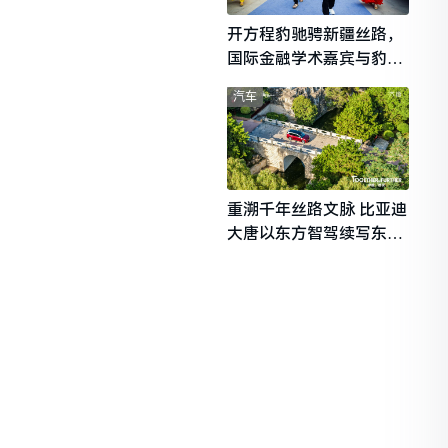
开方程豹驰骋新疆丝路，
国际金融学术嘉宾与豹友
共赴山海热爱
汽车
重溯千年丝路文脉 比亚迪
大唐以东方智驾续写东西
文明对话