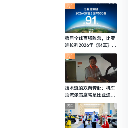
想i6成最强黑马
汽车
稳居全球百强阵营，比亚
迪位列2026年《财富》世
界500强第91位
汽车
技术流的双向奔赴：机车
顶流张雪座驾是比亚迪秦
L
汽车