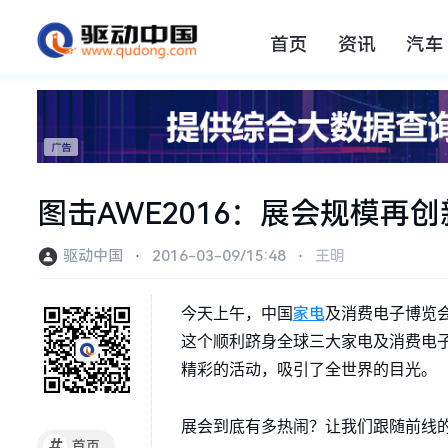
首页
资讯
汽车
图击AWE2016：展会规模再
驱动中国
⋅
2016-03-09/15:48
⋅
王明
家电
今天上午，中国
及消费电子博览
这个顺利跻身全球三大家电及消费电子
精彩的活动，吸引了全世界的目光。
展会到底有多热闹？让我们跟随前线
#
首页