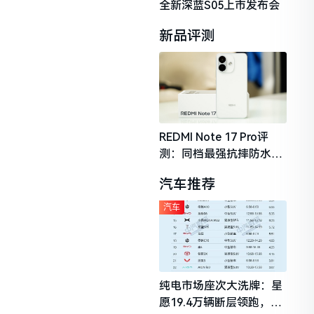
全新深蓝S05上市发布会
新品评测
REDMI Note 17 Pro评
测：同档最强抗摔防水，
2026年千元机市场的品质
汽车推荐
守门员
汽车
纯电市场座次大洗牌：星
愿19.4万辆断层领跑，理