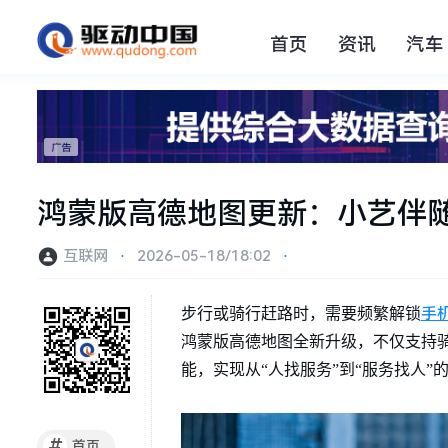
首页
资讯
汽车
鸿蒙版高德地图更新：小艺伴随
互联网
⋅
2026-05-18/18:02
⋅
手
步行或骑行赶路时，需要频繁解锁
鸿蒙版高德地图全新升级，不仅支持骑行
能，实现从“人找服务”到“服务找人
#
首页