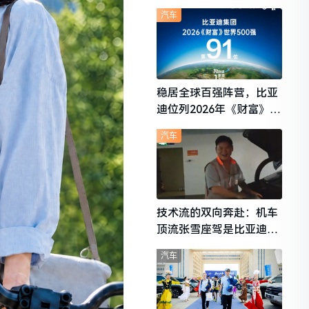
想i6成最强黑马
汽车
稳居全球百强阵营，比亚
迪位列2026年《财富》世
界500强第91位
汽车
技术流的双向奔赴：机车
顶流张雪座驾是比亚迪秦
L
汽车