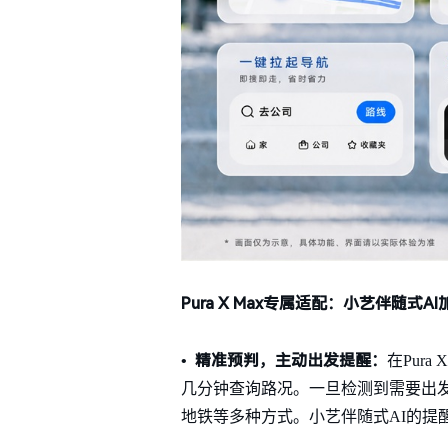
P
ura
X Max
专属适配：
小艺
伴随式
AI
• 精准预判，
主动出发
提醒
：
在Pur
几分钟查询路况。一旦检测到需要出
地铁等多种方式。小艺伴随式AI的提