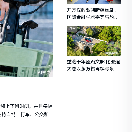
开方程豹驰骋新疆丝路，
国际金融学术嘉宾与豹友
共赴山海热爱
汽车
重溯千年丝路文脉 比亚迪
大唐以东方智驾续写东西
文明对话
地址和上下班时间，并且每隔
支持自驾、打车、公交和