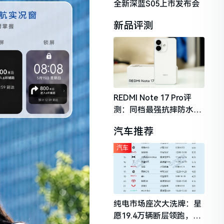
全新深蓝S05上市发布会
新品评测
REDMI Note 17 Pro评
测：同档最强抗摔防水，
2026年千元机市场的品质
汽车推荐
守门员
汽车
纯电市场座次大洗牌：星
愿19.4万辆断层领跑，理