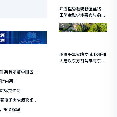
开方程豹驰骋新疆丝路，
国际金融学术嘉宾与豹友
共赴山海热爱
汽车
重溯千年丝路文脉 比亚迪
大唐以东方智驾续写东西
文明对话
首 英特尔前中国区总
“内幕”
，对标英伟达
消费电子需求疲软影响
牌，货源稀缺