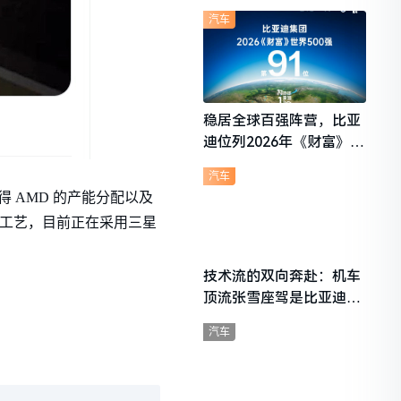
想i6成最强黑马
汽车
稳居全球百强阵营，比亚
迪位列2026年《财富》世
界500强第91位
汽车
得 AMD 的产能分配以及
nm 工艺，目前正在采用三星
技术流的双向奔赴：机车
顶流张雪座驾是比亚迪秦
L
汽车