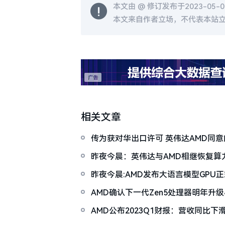
本文由 @
修订发布于2023-05-02
本文来自作者立场，不代表本站
相关文章
传为获对华出口许可 英伟达AMD同
15%销售收入
昨夜今晨：英伟达与AMD相继恢复算
X70手机发布
昨夜今晨:AMD发布大语言模型GPU
与华为在多项前沿技术上开展合作
AMD确认下一代Zen5处理器明年升级4
AMD公布2023Q1财报：营收同比下
营收下滑