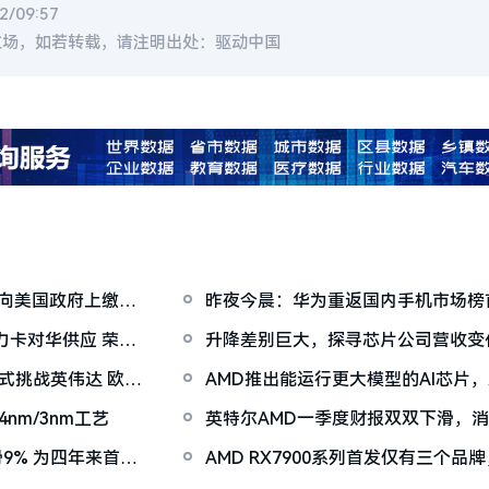
/09:57
立场，如若转载，请注明出处：驱动中国
意向美国政府上缴
昨夜今晨：华为重返国内手机市场榜
裁杨旭加盟AMD
力卡对华供应 荣耀
升降差别巨大，探寻芯片公司营收变化
正式挑战英伟达 欧盟
AMD推出能运行更大模型的AI芯片
nm/3nm工艺
英特尔AMD一季度财报双双下滑，
芯片市场
滑9% 为四年来首次
AMD RX7900系列首发仅有三个品