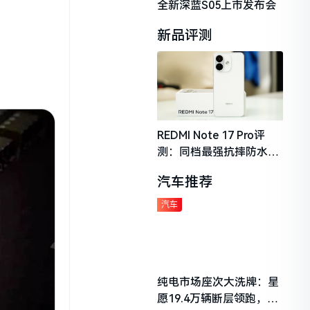
全新深蓝S05上市发布会
新品评测
REDMI Note 17 Pro评
测：同档最强抗摔防水，
2026年千元机市场的品质
汽车推荐
守门员
汽车
纯电市场座次大洗牌：星
愿19.4万辆断层领跑，理