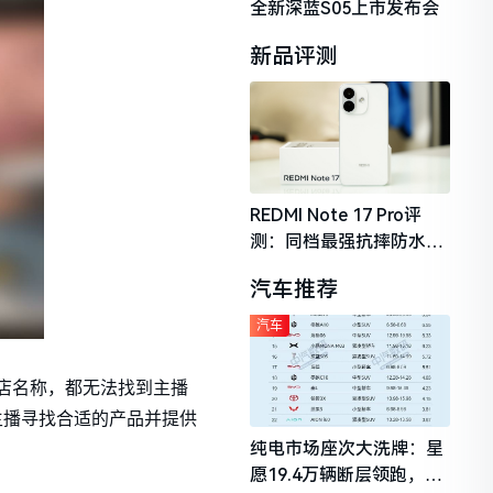
全新深蓝S05上市发布会
新品评测
REDMI Note 17 Pro评
测：同档最强抗摔防水，
2026年千元机市场的品质
汽车推荐
守门员
汽车
小店名称，都无法找到主播
主播寻找合适的产品并提供
纯电市场座次大洗牌：星
愿19.4万辆断层领跑，理