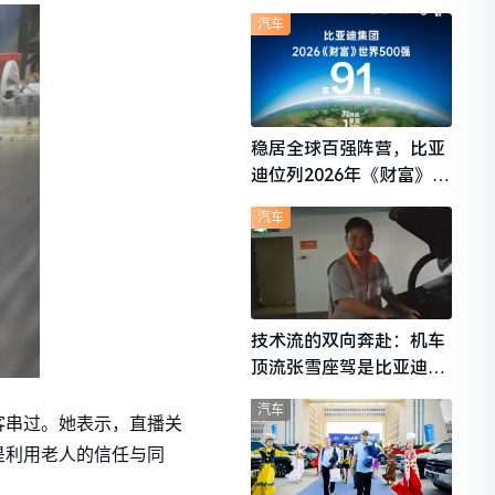
想i6成最强黑马
汽车
稳居全球百强阵营，比亚
迪位列2026年《财富》世
界500强第91位
汽车
技术流的双向奔赴：机车
顶流张雪座驾是比亚迪秦
L
汽车
客串过。她表示，直播关
是利用老人的信任与同