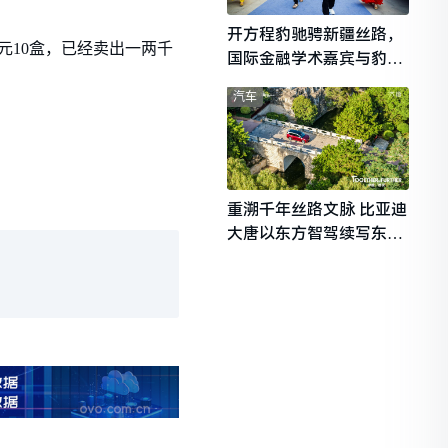
开方程豹驰骋新疆丝路，
元10盒，已经卖出一两千
国际金融学术嘉宾与豹友
共赴山海热爱
汽车
重溯千年丝路文脉 比亚迪
大唐以东方智驾续写东西
文明对话