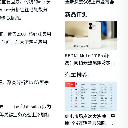
全新深蓝S05上市发布会
因素。传统的trace分
trace分析往往动辄数分
新品评测
的核心瓶颈。
验证，覆盖2000+核心业务用
工程时间，为大型鸿蒙应用
REDMI Note 17 Pro评
测：同档最强抗摔防水，
2026年千元机市场的品质
汽车推荐
守门员
量处理、聚类分析和AI诊断等
汽车
ag 的 duration 即为
染等关键业务路径上添加标
纯电市场座次大洗牌：星
愿19.4万辆断层领跑，理