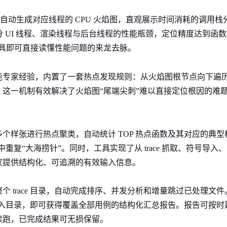
 区间自动生成对应线程的 CPU 火焰图，直观展示时间消耗的调用
，区分 UI 线程、渲染线程与后台线程的性能瓶颈，定位精度达到
er 工具即可直接读懂性能问题的来龙去脉。
专家经验，内置了一套热点发现规则：从火焰图根节点向下遍历，定
这一机制有效解决了火焰图“尾端尖刺”难以直接定位根因的难
。
个样张进行热点聚类，自动统计 TOP 热点函数及其对应的典
e 中重复“大海捞针”。同时，工具实现了从 trace 抓取、符号导
家提供结构化、可追溯的有效输入信息。
个 trace 目录，自动完成排序、并发分析和增量跳过已处理文
定输入目录，即可获得覆盖全部用例的结构化汇总报告。报告可按时延排
续跑，已完成结果可无损保留。