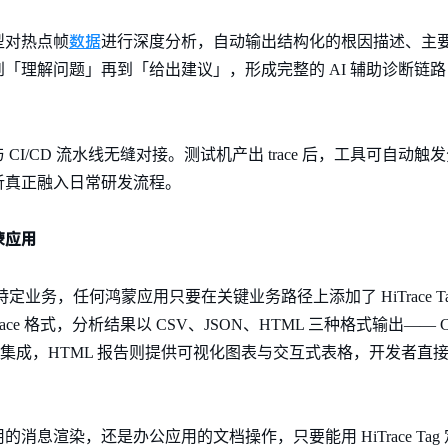
数据
型对热点帧
进行深度分析，自动输出结构化的根因描述、主
「理解问题」再到「给出建议」，形成完整的 AI 辅助诊断链
I/CD 流水线无缝对接。测试机产出 trace 后，工具可自动
析真正融入日常研发流程。
蒙应用
 的设计不绑定特定业务，任何鸿蒙应用只要在关键业务路径上添加了 HiTrace
等主流 trace 格式，分析结果以 CSV、JSON、HTML 三种格式输出—— C
二次集成，HTML 报告则提供可视化图表与交互式表格，开发者直
消息渲染，还是办公应用的文档操作，只要能用 HiTrace Ta