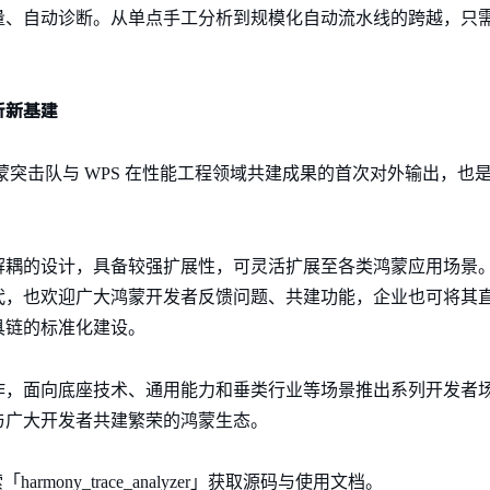
量、自动诊断。从单点手工分析到规模化自动流水线的跨越，只
析新基建
r 的开源，是鸿蒙突击队与 WPS 在性能工程领域共建成果的首次对外输
的设计，具备较强扩展性，可灵活扩展至各类鸿蒙应用场景。目前项
代，也欢迎广大鸿蒙开发者反馈问题、共建功能，企业也可将其
具链的标准化建设。
作，面向底座技术、通用能力和垂类行业等场景推出系列开发者
与广大开发者共建繁荣的鸿蒙生态。
armony_trace_analyzer」获取源码与使用文档。