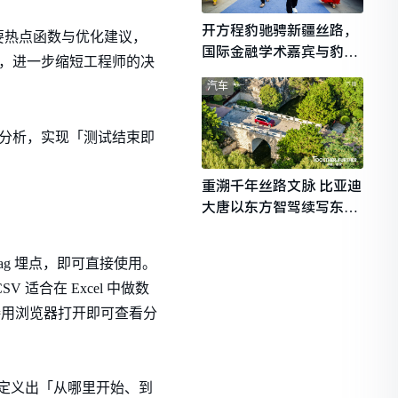
开方程豹驰骋新疆丝路，
要热点函数与优化建议，
国际金融学术嘉宾与豹友
路，进一步缩短工程师的决
共赴山海热爱
汽车
触发分析，实现「测试结束即
重溯千年丝路文脉 比亚迪
大唐以东方智驾续写东西
文明对话
 Tag 埋点，即可直接使用。
SV 适合在 Excel 中做数
接用浏览器打开即可查看分
g 定义出「从哪里开始、到