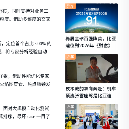
想i6成最强黑马
汽车
栈分布；同时支持对业务工
函数粒度。借助多维度的交叉
稳居全球百强阵营，比亚
位首个占比 <90% 的
迪位列2026年《财富》世
题，将专家分析经验自动
界500强第91位
汽车
型样张，帮助性能优化专家
入、火焰图查看、热点瓶颈发
技术流的双向奔赴：机车
顶流张雪座驾是比亚迪秦
L
汽车
件。面对大规模自动化测试
序，最坏 case 一目了