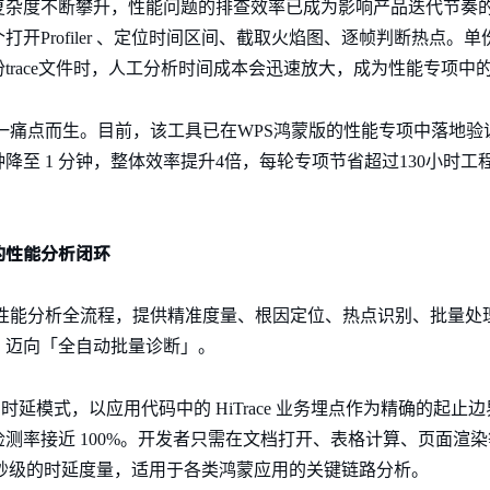
杂度不断攀升，性能问题的排查效率已成为影响产品迭代节奏的重要
Profiler 、定位时间区间、截取火焰图、逐帧判断热点。单份
trace文件时，人工分析时间成本会迅速放大，成为性能专项中
r 正是为解决这一痛点而生。目前，该工具已在WPS鸿蒙版的性能专项中落地
钟降至 1 分钟，整体效率提升4倍，每轮专项节省超过130小时
的性能分析闭环
er 面向鸿蒙应用性能分析全流程，提供精准度量、根因定位、热点识别、批
」迈向「全自动批量诊断」。
ed 时延模式，以应用代码中的 HiTrace 业务埋点作为精确的起止边界—— t
测率接近 100%。开发者只需在文档打开、表格计算、页面渲
精准到毫秒级的时延度量，适用于各类鸿蒙应用的关键链路分析。