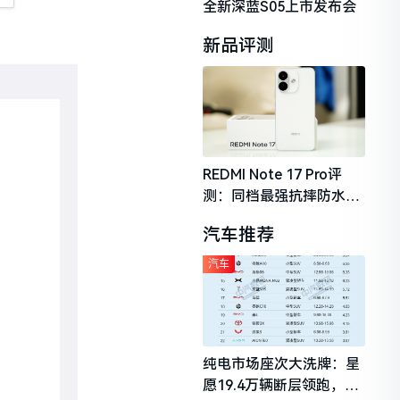
全新深蓝S05上市发布会
新品评测
REDMI Note 17 Pro评
测：同档最强抗摔防水，
2026年千元机市场的品质
汽车推荐
守门员
汽车
纯电市场座次大洗牌：星
愿19.4万辆断层领跑，理