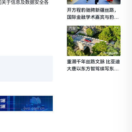
门关于信息及数据安全各
开方程豹驰骋新疆丝路，
国际金融学术嘉宾与豹友
共赴山海热爱
汽车
重溯千年丝路文脉 比亚迪
大唐以东方智驾续写东西
文明对话