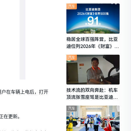
想i6成最强黑马
汽车
稳居全球百强阵营，比亚
迪位列2026年《财富》世
界500强第91位
汽车
技术流的双向奔赴：机车
用户在车辆上电后，打开
顶流张雪座驾是比亚迪秦
L
汽车
正在更新。