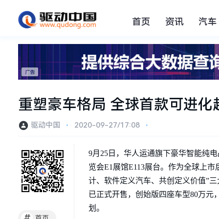
首页
资讯
汽车
重塑豪车格局 全球首款可进化超
驱动中国
⋅
2020-09-27/17:08
⋅
9月25日，华人运通旗下豪华智能纯电品牌
览会E1展馆E113展台。作为全球上市
计、软件定义汽车、共创定义价值”三大
已正式开售，创始版四座车型80万元
划。
#
首页