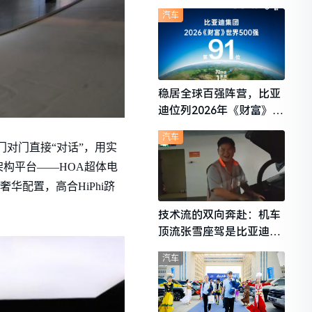
想i6成最强黑马
汽车
稳居全球百强阵营，比亚
迪位列2026年《财富》世
界500强第91位
汽车
门对门直接“对话”，用实
构平台——HOA超体电
奢华配置，高合HiPhi跻
技术流的双向奔赴：机车
顶流张雪座驾是比亚迪秦
L
汽车