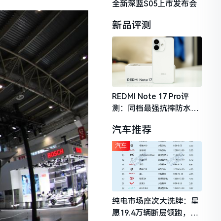
全新深蓝S05上市发布会
新品评测
REDMI Note 17 Pro评
测：同档最强抗摔防水，
2026年千元机市场的品质
汽车推荐
守门员
汽车
纯电市场座次大洗牌：星
愿19.4万辆断层领跑，理