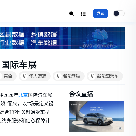
登录
京国际车展
#
#
#
#
高合
华人运通
智能驾驶
新能源汽车
会议直播
北京
2020年
国际汽车展
“破晓”而来，以“场景定义设
HiPhi X创始版车型
六大终身服务和信心保障计