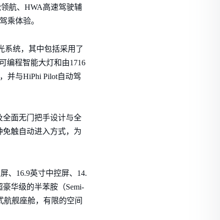
领航、HWA高速驾驶辅
的驾乘体验。
灯光系统，其中包括采用了
编程智能大灯和由1716
Phi Pilot自动驾
以及全面无门把手设计与全
多种免触自动进入方式，为
、16.9英寸中控屏、14.
豪华级的半苯胺（Semi-
沉浸式航舰座舱，有限的空间