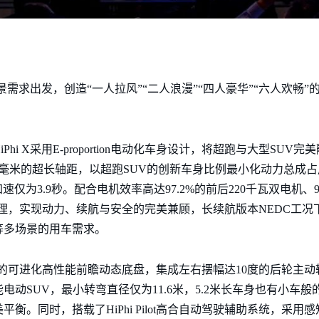
场景需求出发，创造“一人拉风”“二人浪漫”“四人豪华”“六人欢畅
i X采用E-proportion电动化车身设计，将超跑与大型SUV
车身和3150毫米的超长轴距，以超跑SUV的创新车身比例最小化动力总
速仅为3.9秒。配合电机效率高达97.2%的前后220千瓦双电机、
池管理，实现动力、续航与安全的完美兼顾，长续航版本NEDC工况
等多场景的用车需求。
SUV的可进化高性能前瞻动态底盘，集成左右摆幅达10度的后轮主
动SUV，最小转弯直径仅为11.6米，5.2米长车身也有小车
衡。同时，搭载了HiPhi Pilot高合自动驾驶辅助系统，采用