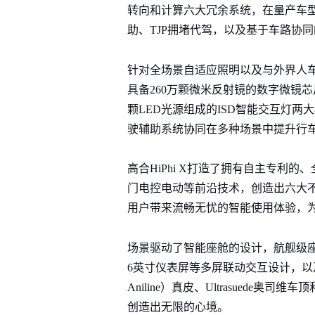
转向和计算六大冗余系统，在量产车型
助、TJP拥堵代驾，以及基于车路协
针对全场景自适应照明以及与外界人车
具备260万颗微米反射镜的数字微镜芯
颗LED光源组成的ISD智能交互灯两大
驶辅助系统协同在多种场景中提升行
高合HiPhi X打造了拥有自主专利
门电控电动等前沿技术，创造出六大
用户带来流畅无忧的智能使用体验，
场景驱动了智能座舱的设计，航舰级座舱布
6英寸仪表屏等多屏联动交互设计，以及M
Aniline）真皮、Ultrasue
创造出无限的心境。