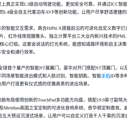
上真正实现L3级自动驾驶功能，更加安全可靠，并通过ICC智能
同的L4级全自主代客泊车AVP等创新功能，让用户尽享舒适便捷
的智能交互需求，高合HiPhi X搭载前沿的可进化自定义数字
片、红外线夜视摄像头、独立计算平台三大业内新兴技术的PML可
核心灯组。这套会说话的灯光系统，能感知道路环境和自主决策，并与Hi
车安全和通行效率。
的、全球首个量产的智能NT展翼门，豪华对开门搭配NT顶翼门，
手机
不同场景智能进出模式和人脸识别、智能钥匙、智能
ID等
为用户打造更有仪式感的优雅高贵的进出场景。
局使用创新的TouchPad多功能方向盘，搭配19.9英寸副驾大屏
eridian英国之宝定制的可进化音响系统、奇华顿定制香氛、超
de奥司维车顶和五大预设沉浸式场景，让用户可以自定义打造千人千乘的