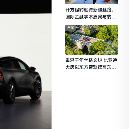
开方程豹驰骋新疆丝路，
国际金融学术嘉宾与豹友
共赴山海热爱
汽车
重溯千年丝路文脉 比亚迪
大唐以东方智驾续写东西
文明对话