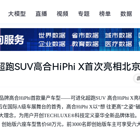
大模型
直播
视频
专题
榜单
数据
跑SUV高合HiPhi X首次亮相北
高合HiPhi首款量产车型——可进化超跑SUV 高合HiPhi X亮相
后在国际A级车展舞台的首秀，高合HiPhi X以“想 往更高”之姿
理念，为用户开创TECHLUXE®科技定义豪华全新品牌体验。高合
，创始版六座车型售价68万元，前3000名即创始版车主可享受