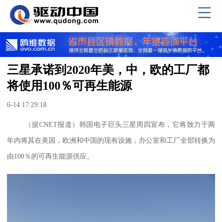
三星承诺到2020年美，中，欧的工厂都
将使用100％可再生能源
6-14 17:29:18
（据
CNET
报道）
韩国电子巨头三星周四宣布，它
将
致力于两
年内将其在美国，欧洲和中国的现有设施，办公室和工厂
全部
转换为
由
100
％的可再生能源
供应
。