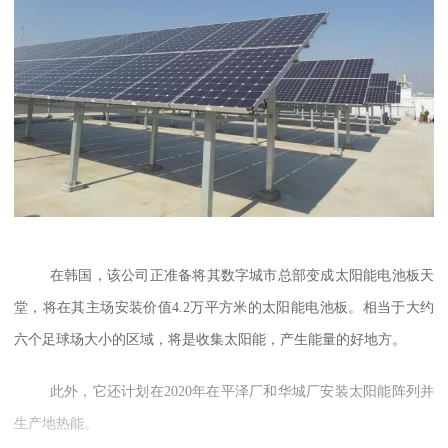
在韩国，该公司正准备将其
数字城市总部
变成太阳能电池板天
堂，
将
在其主场安装价值
4
.2
万
平方米的
太阳能电池
板。
相当于
大约
六个足球场
大小的区域
，
将是收集太阳能，产生能量的好地方
。
此外，它还
计划
在
2020
年在
平泽
厂
和华城
厂
安装太阳能阵列并
生产
地热能。