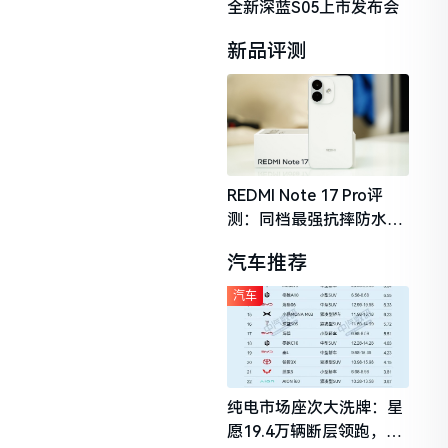
全新深蓝S05上市发布会
新品评测
REDMI Note 17 Pro评
测：同档最强抗摔防水，
2026年千元机市场的品质
汽车推荐
守门员
汽车
纯电市场座次大洗牌：星
愿19.4万辆断层领跑，理