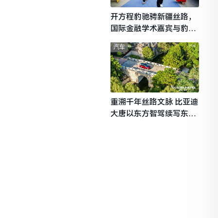
开方程豹驰骋新疆丝路，
国际金融学术嘉宾与豹友
共赴山海热爱
汽车
重溯千年丝路文脉 比亚迪
大唐以东方智驾续写东西
文明对话