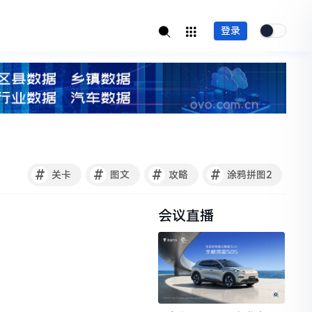
登录
#
#
#
#
关卡
图文
攻略
涂鸦拼图2
会议直播