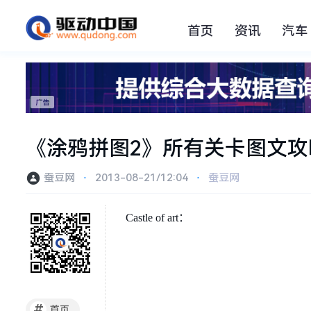
首页
资讯
汽车
《涂鸦拼图2》所有关卡图文攻
蚕豆网
⋅
2013-08-21/12:04
⋅
蚕豆网
Castle of art：
#
首页