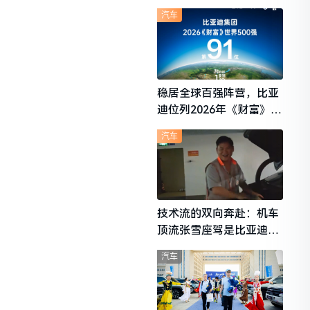
想i6成最强黑马
汽车
稳居全球百强阵营，比亚
迪位列2026年《财富》世
界500强第91位
汽车
技术流的双向奔赴：机车
顶流张雪座驾是比亚迪秦
L
汽车