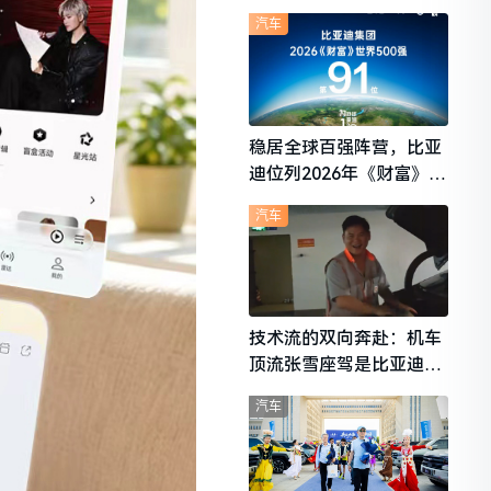
想i6成最强黑马
汽车
稳居全球百强阵营，比亚
迪位列2026年《财富》世
界500强第91位
汽车
技术流的双向奔赴：机车
顶流张雪座驾是比亚迪秦
L
汽车