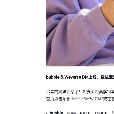
bubble & Weverse DM上线，直
追星的姐妹注意了！想要近距离解锁本命动
首页点击顶部“bubble”&“W DM
• bubble：
aespa、RIIZE、TW