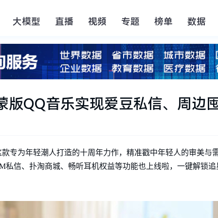
大模型
直播
视频
专题
榜单
数据
鸿蒙版QQ音乐实现爱豆私信、周边
布，这款专为年轻潮人打造的十周年力作，精准戳中年轻人的审美与
erse DM私信、扑淘商城、畅听耳机权益等功能也上线啦，一键解