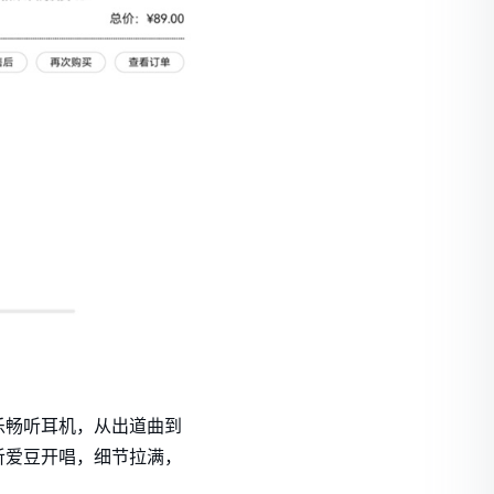
乐畅听耳机，从出道曲到
听爱豆开唱，细节拉满，