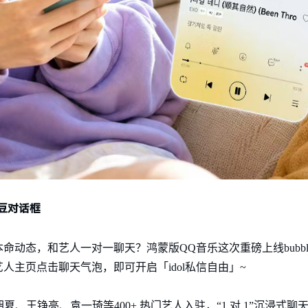
达爱豆对话框
态，和艺人一对一聊天？鸿蒙版QQ音乐这次重磅上线bubble和W
”或在艺人主页点击聊天气泡，即可开启「idol私信自由」~
ICE、胡夏、王铮亮、袁一琦等400+ 热门艺人入驻，“1 对 1”沉浸