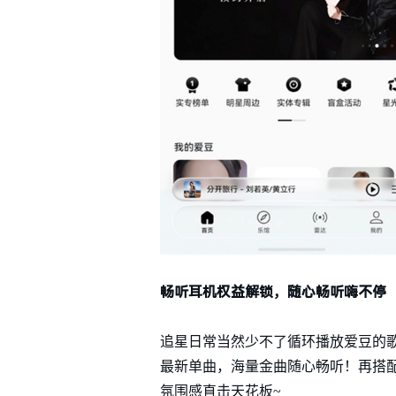
畅听耳机权益解锁，随心畅听嗨不停
追星日常当然少不了循环播放爱豆的歌
最新单曲，海量金曲随心畅听！再搭
氛围感直击天花板~