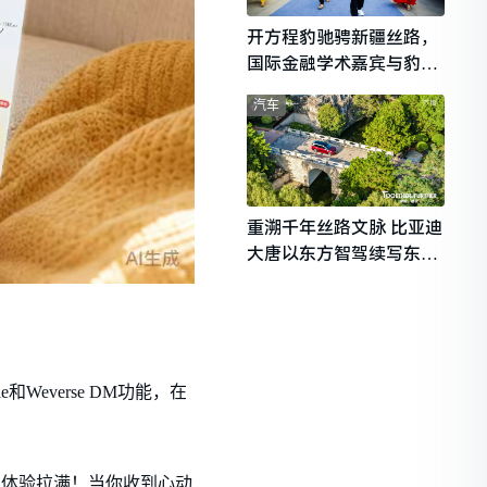
开方程豹驰骋新疆丝路，
国际金融学术嘉宾与豹友
共赴山海热爱
汽车
重溯千年丝路文脉 比亚迪
大唐以东方智驾续写东西
文明对话
everse DM功能，在
式聊天体验拉满！当你收到心动