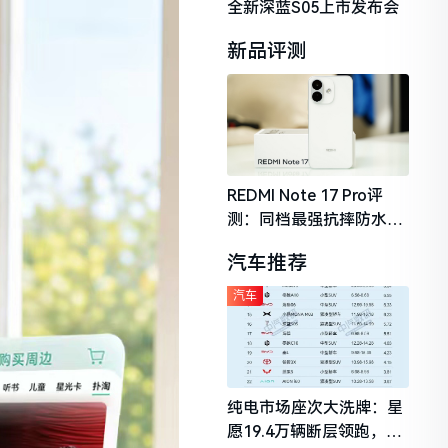
全新深蓝S05上市发布会
新品评测
REDMI Note 17 Pro评
测：同档最强抗摔防水，
2026年千元机市场的品质
汽车推荐
守门员
汽车
纯电市场座次大洗牌：星
愿19.4万辆断层领跑，理