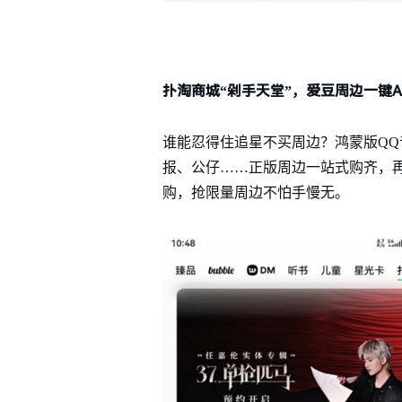
扑淘商城“剁手天堂”，爱豆周边一键ALL
谁能忍得住追星不买周边？鸿蒙版QQ
报、公仔……正版周边一站式购齐，再
购，抢限量周边不怕手慢无。