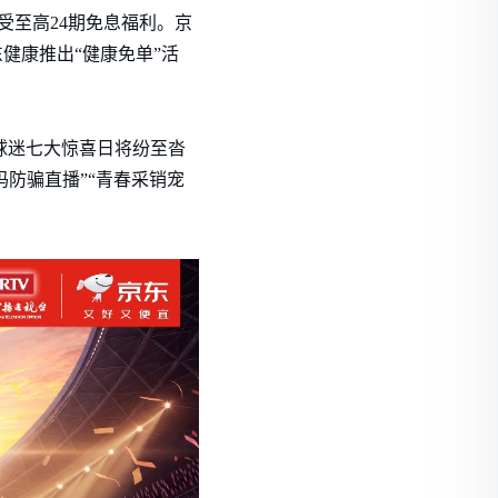
受至高24期免息福利。京
健康推出“健康免单”活
、球迷七大惊喜日将纷至沓
爸妈防骗直播”“青春采销宠