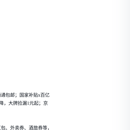
通通包邮；国家补贴x百亿
降，大牌捡漏1元起；京
红包、外卖券、酒旅券等，