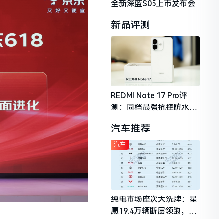
全新深蓝S05上市发布会
新品评测
REDMI Note 17 Pro评
测：同档最强抗摔防水，
2026年千元机市场的品质
汽车推荐
守门员
汽车
纯电市场座次大洗牌：星
愿19.4万辆断层领跑，理