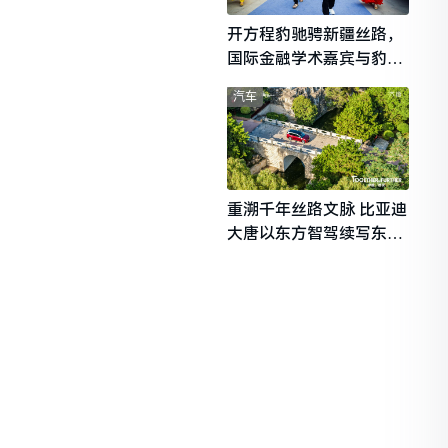
开方程豹驰骋新疆丝路，
国际金融学术嘉宾与豹友
共赴山海热爱
汽车
重溯千年丝路文脉 比亚迪
大唐以东方智驾续写东西
文明对话