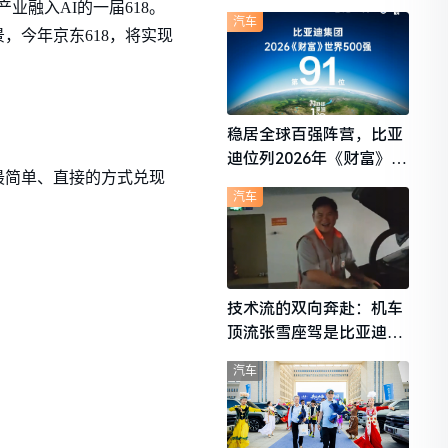
想i6成最强黑马
业融入AI的一届618。
汽车
，今年京东618，将实现
稳居全球百强阵营，比亚
迪位列2026年《财富》世
以最简单、直接的方式兑现
界500强第91位
汽车
技术流的双向奔赴：机车
顶流张雪座驾是比亚迪秦
L
汽车