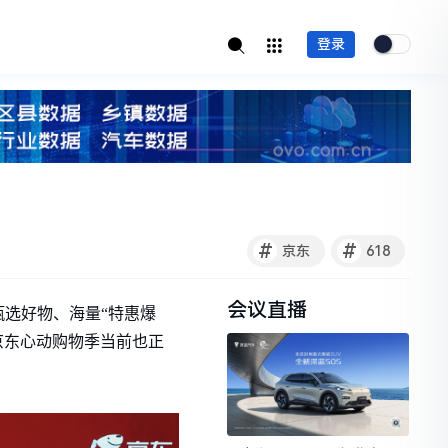
登录
！
#
#
京东
618
会议直播
甄选好物、海量“特惠爆
京东心动购物季当前也正