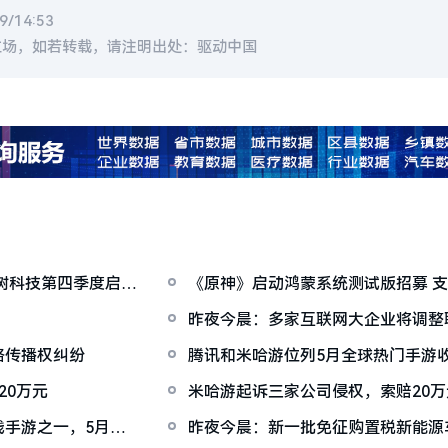
/14:53
立场，如若转载，请注明出处：驱动中国
树科技第四季度启动
《原神》启动鸿蒙系统测试版招募 
昨夜今晨：多家互联网大企业将调整
入驻商家增75%
络传播权纠纷
腾讯和米哈游位列5月全球热门手游
20万元
米哈游起诉三家公司侵权，索赔20万
手游之一，5月份
昨夜今晨：新一批免征购置税新能源