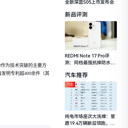
全新深蓝S05上市发布会
新品评测
REDMI Note 17 Pro评
测：同档最强抗摔防水，
力作为技术突破的主要方
2026年千元机市场的品质
发明专利超400余件（其
汽车推荐
守门员
汽车
纯电市场座次大洗牌：星
愿19.4万辆断层领跑，理