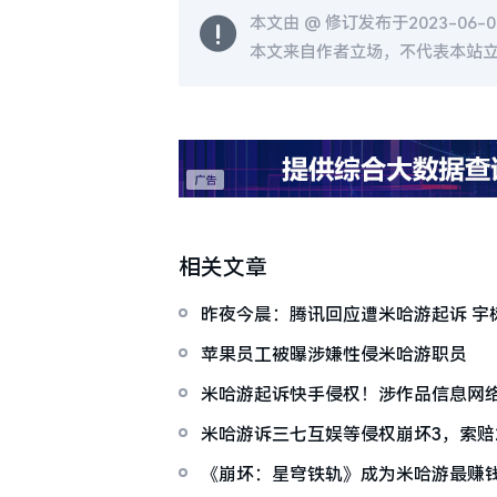
本文由 @
修订发布于2023-06-09
本文来自作者立场，不代表本站
相关文章
昨夜今晨：腾讯回应遭米哈游起诉 宇
IPO
苹果员工被曝涉嫌性侵米哈游职员
米哈游起诉快手侵权！涉作品信息网
米哈游诉三七互娱等侵权崩坏3，索赔
《崩坏：星穹铁轨》成为米哈游最赚钱