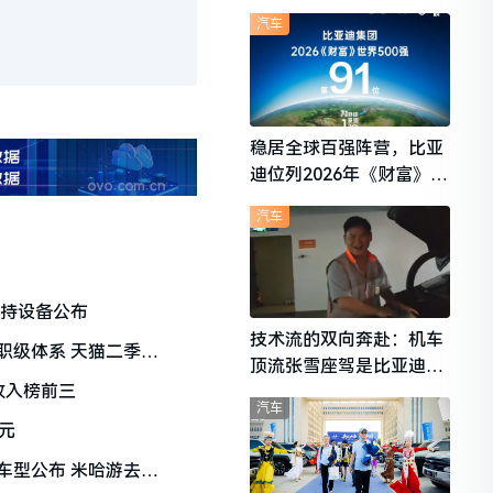
想i6成最强黑马
汽车
稳居全球百强阵营，比亚
迪位列2026年《财富》世
界500强第91位
汽车
支持设备公布
技术流的双向奔赴：机车
职级体系 天猫二季度
顶流张雪座驾是比亚迪秦
收入榜前三
L
汽车
元
车型公布 米哈游去年