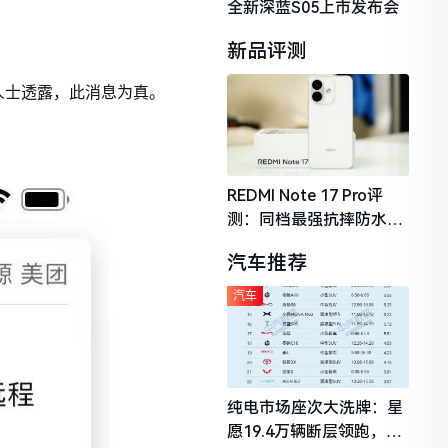
全新深蓝S05上市发布会
新品评测
人士透露，此消息为真。
REDMI Note 17 Pro评
测：同档最强抗摔防水，
2026年千元机市场的品质
汽车推荐
守门员
汽车
纯电市场座次大洗牌：星
愿19.4万辆断层领跑，理