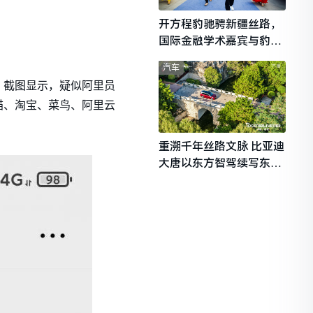
开方程豹驰骋新疆丝路，
国际金融学术嘉宾与豹友
共赴山海热爱
汽车
。截图显示，疑似阿里员
猫、淘宝、菜鸟、阿里云
重溯千年丝路文脉 比亚迪
大唐以东方智驾续写东西
文明对话