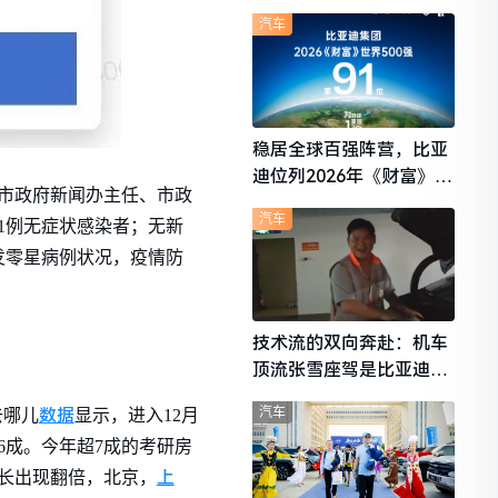
想i6成最强黑马
汽车
稳居全球百强阵营，比亚
迪位列2026年《财富》世
、市政府新闻办主任、市政
界500强第91位
汽车
告1例无症状感染者；无新
发零星病例状况，疫情防
技术流的双向奔赴：机车
顶流张雪座驾是比亚迪秦
L
汽车
数据
去哪儿
显示，进入12月
6成。今年超7成的考研房
上
长出现翻倍，北京，