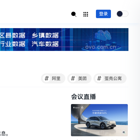
登录
#
#
#
阿里
美团
蛋壳公寓
会议直播
信息。