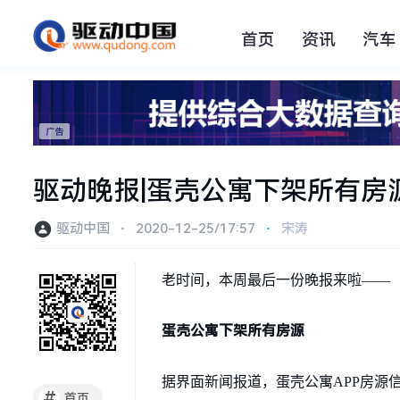
首页
资讯
汽车
驱动晚报|蛋壳公寓下架所有房
驱动中国
⋅
2020-12-25/17:57
⋅
宋涛
老时间，本周最后一份晚报来啦——
蛋壳公寓下架所有房源
据界面新闻报道，蛋壳公寓APP房源
#
首页