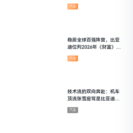
想i6成最强黑马
汽车
稳居全球百强阵营，比亚
迪位列2026年《财富》世
界500强第91位
汽车
技术流的双向奔赴：机车
顶流张雪座驾是比亚迪秦
L
汽车