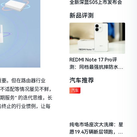
全新深蓝S05上市发布会
新品评测
REDMI Note 17 Pro评
测：同档最强抗摔防水，
2026年千元机市场的品质
汽车推荐
重要。但在路由器行业
守门员
能不适配等情况屡见不鲜，
汽车
期服务” 的迭代思维，长
务终止的行业惯例，让每
纯电市场座次大洗牌：星
愿19.4万辆断层领跑，理