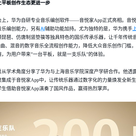
让平板创作生态更进一步
，华为自研专业音乐编创软件——音悦家App正式亮相。音悦家A
AI
音乐编创能力，另有
辅助功能加持。尤为独特的是，华为携手
颈琵琶、仿唐制竖箜篌等独具特色的国乐传承乐器，让千年传统
编曲、混音的数字音乐全流程创作能力，降低大众音乐创作门槛
，为用户带来”一台平板，就是一支乐队”的体验。
哲从学术角度分享了华为与上海音乐学院深度产学研合作。他透
集成于音悦家App中，让传统乐器通过数字化的力量焕发全新
生借助音悦家App演奏了国风作品，赢得热烈掌声。