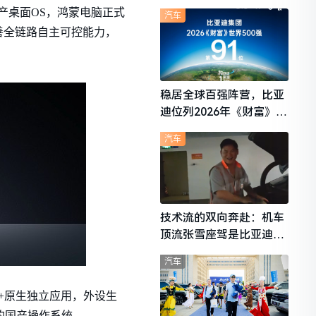
想i6成最强黑马
国产桌面OS，鸿蒙电脑正式
汽车
善全链路自主可控能力，
稳居全球百强阵营，比亚
迪位列2026年《财富》世
界500强第91位
汽车
技术流的双向奔赴：机车
顶流张雪座驾是比亚迪秦
L
汽车
+原生独立应用，外设生
泛的国产操作系统。