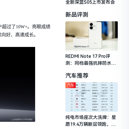
全新深蓝S05上市发布会
新品评测
户超过了10W+。亮眼成绩
续向好、高速成长。
REDMI Note 17 Pro评
测：同档最强抗摔防水，
2026年千元机市场的品质
汽车推荐
守门员
汽车
纯电市场座次大洗牌：星
愿19.4万辆断层领跑，理