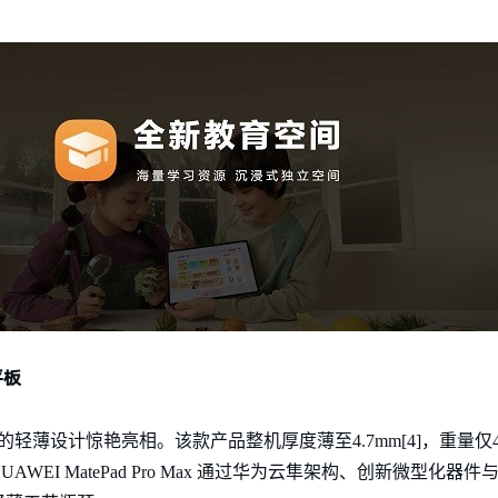
平板
以令人惊叹的轻薄设计惊艳亮相。该款产品整机厚度薄至4.7mm[4]，重量仅
EI MatePad Pro Max 通过华为云隼架构、创新微型化