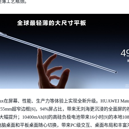
轻薄工艺瓶颈。
o Max在屏幕、性能、生产力等体验上实现全新升级。HUAWEI MatePa
.55mm超窄边框[6]，94%屏占比，带来无刘海更沉浸的全面屏的视觉
大幅提升；10400mAh[8]的高硅负极电池带来16小时[9]的本地1
电脑桌面和平板桌面随心切换，带来PC级交互、桌面布局和丰富