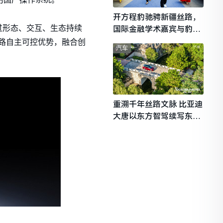
开方程豹驰骋新疆丝路，
过形态、交互、生态持续
国际金融学术嘉宾与豹友
共赴山海热爱
路自主可控优势，融合创
汽车
重溯千年丝路文脉 比亚迪
大唐以东方智驾续写东西
文明对话