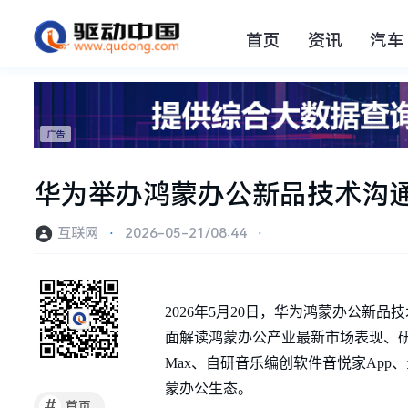
首页
资讯
汽车
华为举办鸿蒙办公新品技术沟
互联网
⋅
2026-05-21/08:44
⋅
2026年5月20日，华为鸿蒙办公新品
面解读鸿蒙办公产业最新市场表现、研判行
Max、自研音乐编创软件音悦家Ap
蒙办公生态。
#
首页