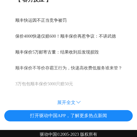
顺丰快运因不正当竞争被罚
保价4000快递仅赔600！顺丰保价再惹争议：不讲武德
顺丰保价5万邮寄古董：结果收到后发现损毁
顺丰保价不等价存霸王行为，快递高收费低服务谁来管？
3万包包顺丰保价5000只赔50元
展开全文
打开驱动中国APP，了解更多热点新闻
驱动中国©2005-2023 版权所有