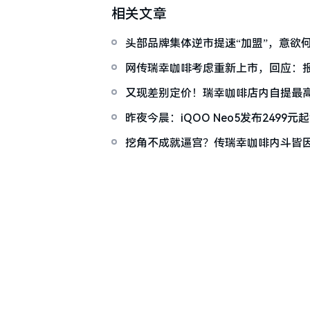
相关文章
头部品牌集体逆市提速“加盟”，意欲
网传瑞幸咖啡考虑重新上市，回应：
又现差别定价！瑞幸咖啡店内自提最高
昨夜今晨：iQOO Neo5发布2499元起售 华为2021
收取5G专利费单台上限2.5美元
挖角不成就逼宫？传瑞幸咖啡内斗皆