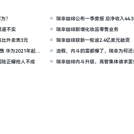
何为？
瑞幸咖啡公布一季度报 总净收入44.3
报道不实
瑞幸咖啡新增化妆品零售业务
比外卖贵3元
瑞幸咖啡获新一轮逾2.4亿美元融资
年起将
造假、内斗的雷都爆了，瑞幸为何还
因陆正耀抢人不成
瑞幸咖啡内斗升级，高管集体请求罢