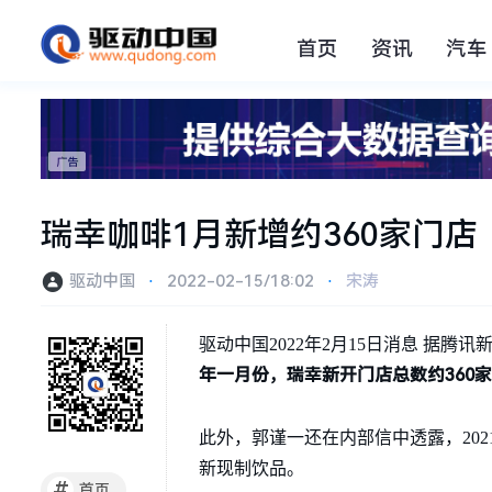
首页
资讯
汽车
瑞幸咖啡1月新增约360家门店
驱动中国
⋅
2022-02-15/18:02
⋅
宋涛
驱动中国2022年2月15日消息 据
年一月份，瑞幸新开门店总数约360
此外，郭谨一还在内部信中透露，20
新现制饮品。
#
首页