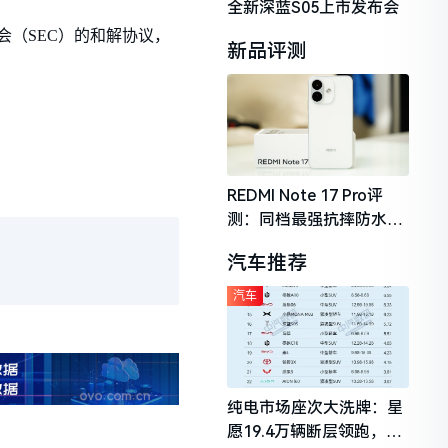
全新深蓝S05上市发布会
（SEC）的和解协议，
新品评测
REDMI Note 17 Pro评
测：同档最强抗摔防水，
2026年千元机市场的品质
汽车推荐
守门员
汽车
纯电市场座次大洗牌：星
愿19.4万辆断层领跑，理