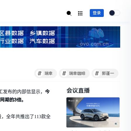
登录
#
#
#
瑞幸
瑞幸咖啡
郭谨一
会议直播
今
员工发布的内部信显示，
同期的3倍。
，全年共推出了113款全