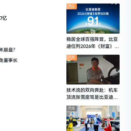
想i6成最强黑马
汽车
7亿
稳居全球百强阵营，比亚
迪位列2026年《财富》世
未崩盘？
界500强第91位
汽车
免董事长
技术流的双向奔赴：机车
顶流张雪座驾是比亚迪秦
L
汽车