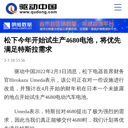
松下今年开始试生产4680电池，将优先
满足特斯拉需求
2-3 18:53:56
驱动中国2022年2月3日消息，松下电器首席财务
官Hirokazu Umeda表示，该公司正在对一些设施进行
改造，并预计在4月开始的财年初在日本一个未披露
的地点开始试生产4680电动汽车电池。
Umeda表示，特斯拉对4680提出了极为强烈的需
求，因此当我们真正能够交付4680时，我们计划将优