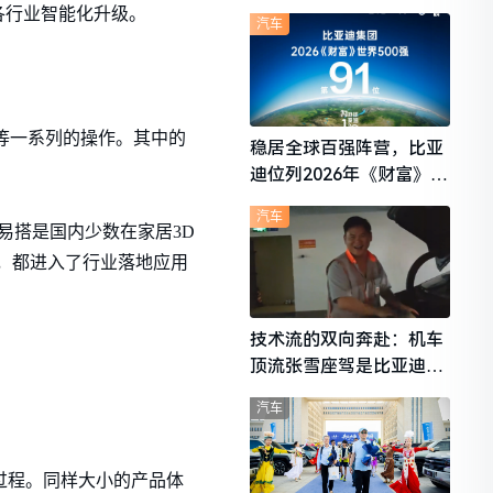
想i6成最强黑马
各行业智能化升级。
汽车
等一系列的操作。其中的
稳居全球百强阵营，比亚
迪位列2026年《财富》世
界500强第91位
汽车
易搭是国内少数在家居3D
备，都进入了行业落地应用
技术流的双向奔赴：机车
顶流张雪座驾是比亚迪秦
L
汽车
全过程。同样大小的产品体