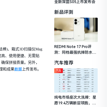
全新深蓝S05上市发布会
新品评测
REDMI Note 17 Pro评
棒)、箱式3D扫描仪Mag
测：同档最强抗摔防水，
精度高、使用便捷、无需贴
2026年千元机市场的品质
汽车推荐
，确保拼接质量。另外，
守门员
数据
处理和成果
上传发布。
汽车
纯电市场座次大洗牌：星
愿19.4万辆断层领跑，理