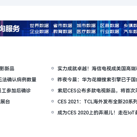
投影新品
实力成就卓越！海信电视成美国高端
无法确认病例数量
昨夜今晨：华为花瓣搜索引擎已于国内
员工参加CES后罹患新冠
星员工参加后确诊
索尼CES公布多款电视新品，将首次采用
念展台
CES 2021：TCL海外发布全新20
家身份
成为CES 2020上的弄潮儿！走在Io