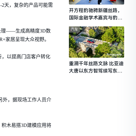
-2天，复杂的产品可能需
开方程豹驰骋新疆丝路，
国际金融学术嘉宾与豹友
共赴山海热爱
汽车
理——生成高精度3D数
R+家居呈现大众视野。
分析，以提高门店客户转化
重溯千年丝路文脉 比亚迪
大唐以东方智驾续写东西
文明对话
另外，据现场工作人员介
积木易搭3D建模应用将