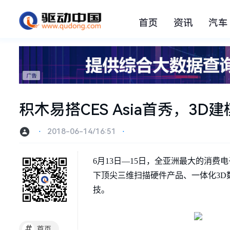
首页
资讯
汽车
积木易搭CES Asia首秀，3
⋅
2018-06-14/16:51
⋅
6月13日—15日，全亚洲最大的消费电子展C
下顶尖三维扫描硬件产品、一体化3D
技。
#
首页