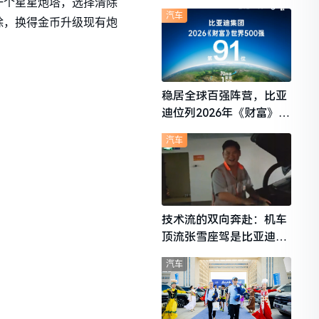
一个星星炮塔，选择清除
想i6成最强黑马
汽车
除，换得金币升级现有炮
稳居全球百强阵营，比亚
迪位列2026年《财富》世
界500强第91位
汽车
技术流的双向奔赴：机车
顶流张雪座驾是比亚迪秦
L
汽车