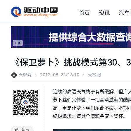
首页
资讯
汽车
《保卫萝卜》挑战模式第30、
天极网
⋅
2013-08-23/16:10
⋅
天极网
连续的高温天气终于有所缓解，但广
萝卜丝们又体验了一把高清激萌的酷
高，更是让萝卜丝们乐此不疲。本期小
终极追求：道具全清和金萝卜奖杯。
#
首页