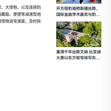
怪、大怪物，以及连续的
开方程豹驰骋新疆丝路，
国际金融学术嘉宾与豹友
海蘑菇、便便等减速型炮
共赴山海热爱
缓怪物进攻速度，及时拆
汽车
重溯千年丝路文脉 比亚迪
大唐以东方智驾续写东西
文明对话