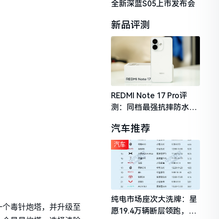
全新深蓝S05上市发布会
新品评测
REDMI Note 17 Pro评
测：同档最强抗摔防水，
2026年千元机市场的品质
汽车推荐
守门员
汽车
纯电市场座次大洗牌：星
一个毒针炮塔，并升级至
愿19.4万辆断层领跑，理