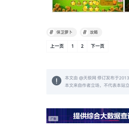
#
#
保卫萝卜
攻略
上一页
1
2
下一页
本文由 @
天极网
修订发布于2013-0
本文来自作者立场，不代表本站