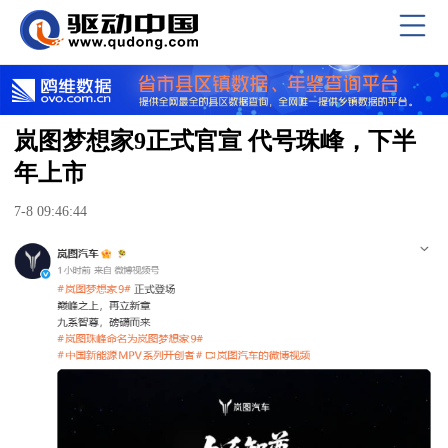
岚图梦想家9正式官宣 代号珠峰，下半
年上市
7-8 09:46:44