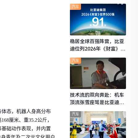
想i6成最强黑马
汽车
稳居全球百强阵营，比亚
迪位列2026年《财富》世
界500强第91位
汽车
技术流的双向奔赴：机车
顶流张雪座驾是比亚迪秦
L
与体态，机器人身高分布
汽车
68厘米、重35.2公斤，
等基础动作表现，并内置
单身青年及二次元文化用户