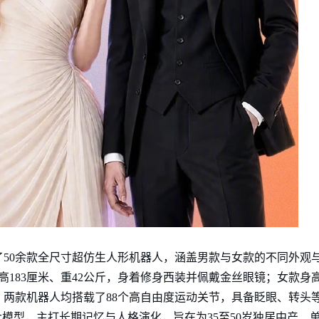
50余款全尺寸超仿生人形机器人，涵盖男款与女款的不同外观
款身高183厘米、重42公斤，身着修身西装并佩戴金丝眼镜；女款身高1
两款机器人均搭载了88个高自由度运动关节，具备眨眼、转头
大模型，主打长期记忆与人格演化，旨在为35至50岁独居中产、