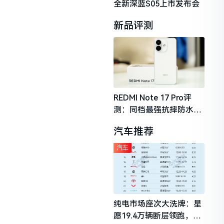
全新深蓝S05上市发布会
新品评测
REDMI Note 17 Pro评
测：同档最强抗摔防水，
2026年千元机市场的品质
汽车推荐
守门员
汽车
纯电市场座次大洗牌：星
愿19.4万辆断层领跑，理