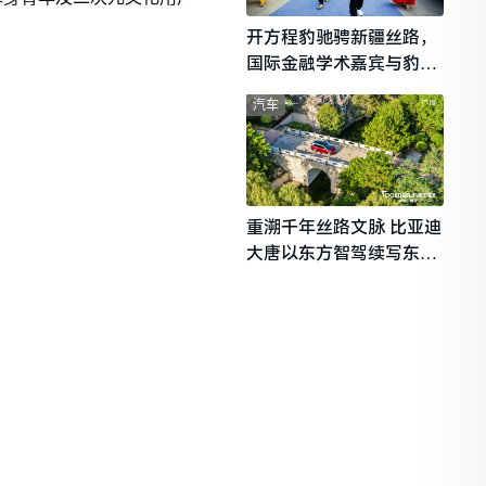
开方程豹驰骋新疆丝路，
国际金融学术嘉宾与豹友
共赴山海热爱
汽车
重溯千年丝路文脉 比亚迪
大唐以东方智驾续写东西
文明对话