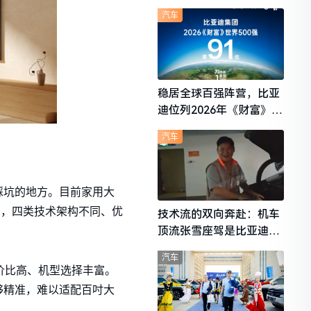
想i6成最强黑马
汽车
稳居全球百强阵营，比亚
迪位列2026年《财富》世
界500强第91位
汽车
踩坑的地方。目前家用大
 LED，四类技术架构不同、优
技术流的双向奔赴：机车
顶流张雪座驾是比亚迪秦
L
汽车
价比高、机型选择丰富。
够精准，难以适配百吋大