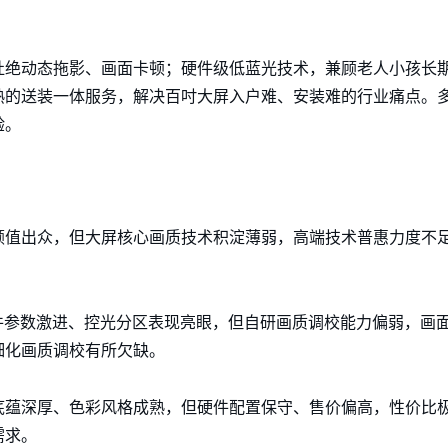
杜绝动态拖影、画面卡顿；硬件级低蓝光技术，兼顾老人小孩长
熟的送装一体服务，解决百吋大屏入户难、安装难的行业痛点。
验。
颜值出众，但大屏核心画质技术积淀薄弱，高端技术普惠力度不
。
件参数激进、控光分区表现亮眼，但自研画质调校能力偏弱，画
细化画质调校有所欠缺。
底蕴深厚、色彩风格成熟，但硬件配置保守、售价偏高，性价比
需求。