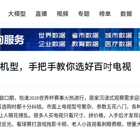
大模型
直播
视频
专题
榜单
数据
到机型，手把手教你选好百吋电视
佳窗口期，恰逢2026世界杯赛事火热进行，居家沉浸式观赛需求
时都十分纠结。市面上电视型号繁杂、参数五花八门，各种Mini L
传让人眼花缭乱。很多人买电视只看尺寸、拼价格，入手后才发现
是反光、看球赛打游戏拖影卡顿、老人小孩观看刺眼费眼，想要