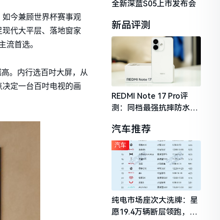
全新深蓝S05上市发布会
，如今兼顾世界杯赛事观
新品评测
足现代大平层、落地窗家
的主流首选。
越高。内行选百吋大屏，从
点决定一台百吋电视的画
REDMI Note 17 Pro评
测：同档最强抗摔防水，
2026年千元机市场的品质
汽车推荐
守门员
汽车
纯电市场座次大洗牌：星
愿19.4万辆断层领跑，理