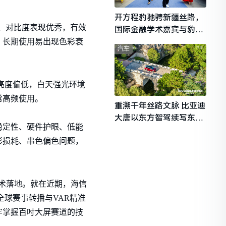
开方程豹驰骋新疆丝路，
多、对比度表现优秀，有效
国际金融学术嘉宾与豹友
共赴山海热爱
，长期使用易出现色彩衰
汽车
亮度偏低，白天强光环境
常高频使用。
重溯千年丝路文脉 比亚迪
大唐以东方智驾续写东西
稳定性、硬件护眼、低能
文明对话
彩损耗、串色偏色问题，
端技术落地。就在近期，海信
务全球赛事转播与VAR精准
牢掌握百吋大屏赛道的技