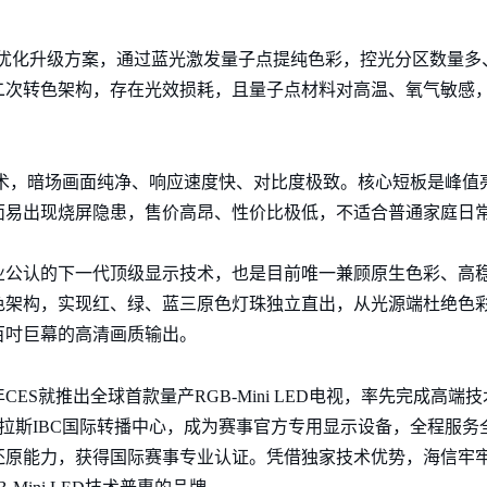
ED的优化升级方案，通过蓝光激发量子点提纯色彩，控光分区数量
二次转色架构，存在光效损耗，且量子点材料对高温、氧气敏感
术，暗场画面纯净、响应速度快、对比度极致。核心短板是峰值
面易出现烧屏隐患，售价高昂、性价比极低，不适合普通家庭日
业公认的下一代顶级显示技术，也是目前唯一兼顾原生色彩、高
色架构，实现红、绿、蓝三原色灯珠独立直出，从光源端杜绝色
百吋巨幕的高清画质输出。
CES就推出全球首款量产RGB-Mini LED电视，率先完成高
6世界杯达拉斯IBC国际转播中心，成为赛事官方专用显示设备，全程服
还原能力，获得国际赛事专业认证。凭借独家技术优势，海信牢