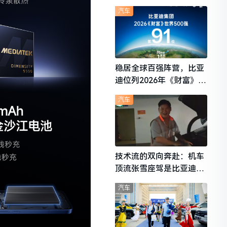
想i6成最强黑马
汽车
稳居全球百强阵营，比亚
迪位列2026年《财富》世
界500强第91位
汽车
技术流的双向奔赴：机车
顶流张雪座驾是比亚迪秦
L
汽车