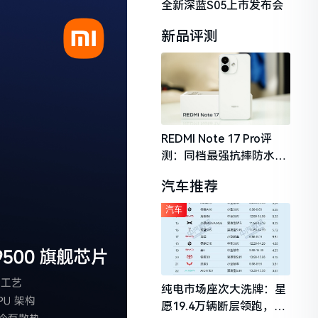
全新深蓝S05上市发布会
新品评测
REDMI Note 17 Pro评
测：同档最强抗摔防水，
2026年千元机市场的品质
汽车推荐
守门员
汽车
纯电市场座次大洗牌：星
愿19.4万辆断层领跑，理