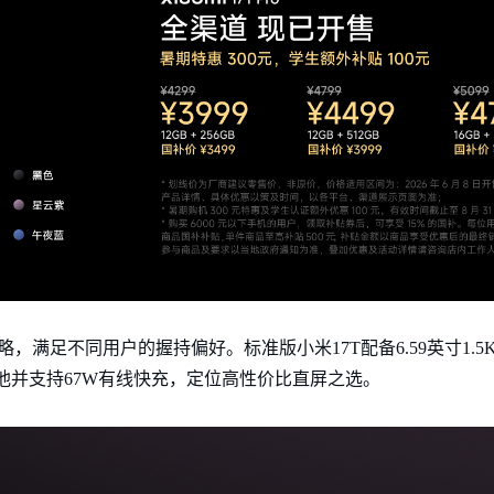
，满足不同用户的握持偏好。标准版小米17T配备6.59英寸1.5K 1
0mAh电池并支持67W有线快充，定位高性价比直屏之选。