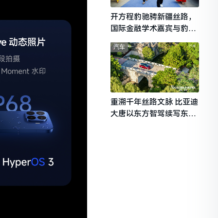
开方程豹驰骋新疆丝路，
国际金融学术嘉宾与豹友
共赴山海热爱
汽车
重溯千年丝路文脉 比亚迪
大唐以东方智驾续写东西
文明对话