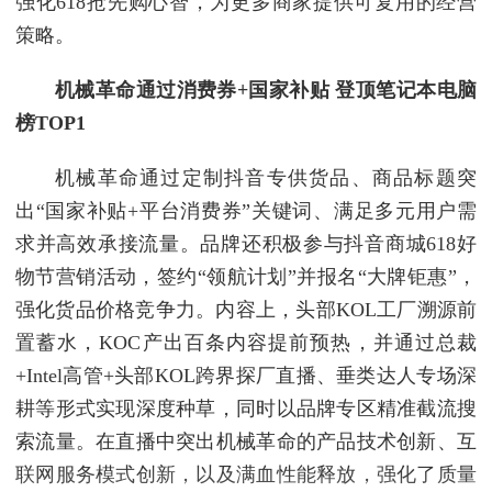
强化618抢先购心智，为更多商家提供可复用的经营
策略。
机械革命通过消费券
+
国家补贴
登顶笔记本电脑
榜
TOP1
机械革命通过定制抖音专供货品、商品标题突
出“国家补贴+平台消费券”关键词、满足多元用户需
求并高效承接流量。品牌还积极参与抖音商城618好
物节营销活动，签约“领航计划”并报名“大牌钜惠”，
强化货品价格竞争力。内容上，头部KOL工厂溯源前
置蓄水，KOC产出百条内容提前预热，并通过总裁
+Intel高管+头部KOL跨界探厂直播、垂类达人专场深
耕等形式实现深度种草，同时以品牌专区精准截流搜
索流量。在直播中突出机械革命的产品技术创新、互
联网服务模式创新，以及满血性能释放，强化了质量