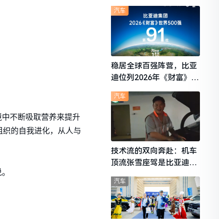
想i6成最强黑马
汽车
稳居全球百强阵营，比亚
迪位列2026年《财富》世
界500强第91位
汽车
境中不断吸取营养来提升
组织的自我进化，从人与
技术流的双向奔赴：机车
顶流张雪座驾是比亚迪秦
说。
L
汽车