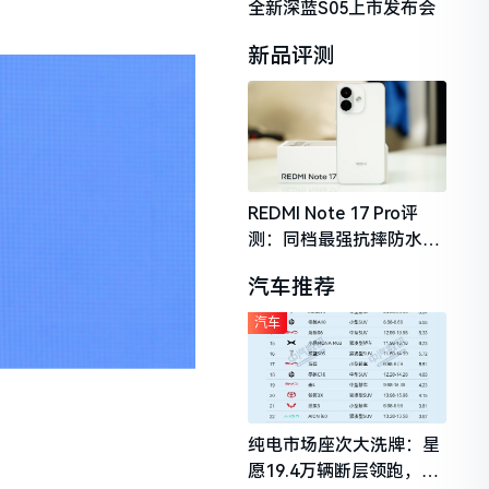
全新深蓝S05上市发布会
新品评测
REDMI Note 17 Pro评
测：同档最强抗摔防水，
2026年千元机市场的品质
汽车推荐
守门员
汽车
纯电市场座次大洗牌：星
愿19.4万辆断层领跑，理