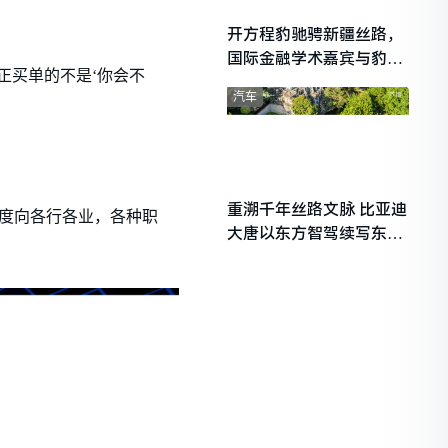
开方程豹驰骋新疆丝路，
国际金融学术嘉宾与豹友
正买单的不是‘你会不
共赴山海热爱
汽车
重溯千年丝路文脉 比亚迪
速度向各行各业，各种职
大唐以东方智驾续写东西
文明对话