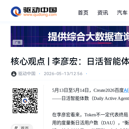
首页
资讯
汽车
核心观点 | 李彦宏：日活智能
驱动中国
⋅
2026-05-13/12:56
⋅
AI
5月13日至5月14日，Create2026百度
——日活智能体数（Daily Active Ag
在李彦宏看来，Token不一定代表
用的度量衡日活用户数（DAU），“衡
#
首页