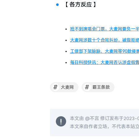
【 各方反应 】
抢不到演唱会门票，大麦网要负一
大麦网涉数十个合同纠纷，被指拒
工信部下架脉脉、大麦网等90款侵害
每日科技快讯：大麦网否认涉虚假售
#
#
大麦网
霸王条款
本文由 @
不言
修订发布于2023-04
本文来自作者立场，不代表本站