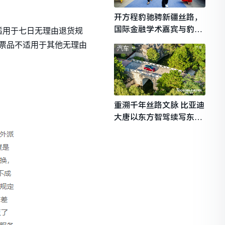
开方程豹驰骋新疆丝路，
国际金融学术嘉宾与豹友
适用于七日无理由退货规
共赴山海热爱
出票品不适用于其他无理由
汽车
重溯千年丝路文脉 比亚迪
大唐以东方智驾续写东西
文明对话