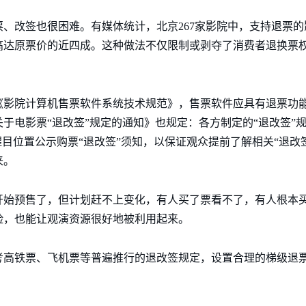
、改签也很困难。有媒体统计，北京267家影院中，支持退票的
高达原票价的近四成。这种做法不仅限制或剥夺了消费者退换票
《影院计算机售票软件系统技术规范》，售票软件应具有退票功
于电影票“退改签”规定的通知》也规定：各方制定的“退改签”
醒目位置公示购票“退改签”须知，以保证观众提前了解相关“退改
来。
开始预售了，但计划赶不上变化，有人买了票看不了，有人根本
险，也能让观演资源很好地被利用起来。
考高铁票、飞机票等普遍推行的退改签规定，设置合理的梯级退