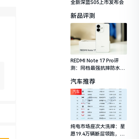
全新深蓝S05上市发布会
新品评测
REDMI Note 17 Pro评
测：同档最强抗摔防水，
2026年千元机市场的品质
汽车推荐
守门员
汽车
纯电市场座次大洗牌：星
愿19.4万辆断层领跑，理