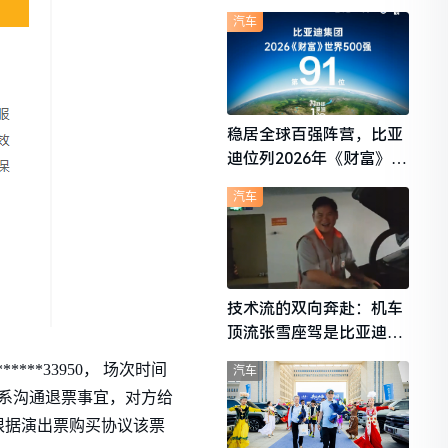
想i6成最强黑马
汽车
稳居全球百强阵营，比亚
迪位列2026年《财富》世
界500强第91位
汽车
技术流的双向奔赴：机车
顶流张雪座驾是比亚迪秦
L
***33950， 场次时间
汽车
7日联系沟通退票事宜，对方给
根据演出票购买协议该票