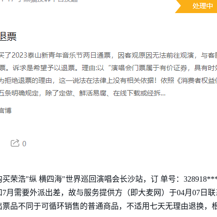
买荣浩"纵 横四海"世界巡回演唱会长沙站，订 单号：328918*****
公司临时通知7月需要外派出差，故与服务提供方（即大麦网）于04月0
出票品不同于可循环销售的普通商品，不适用七天无理由退换，