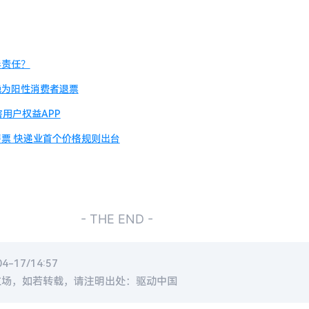
半责任？
绝为阳性消费者退票
用户权益APP
票 快递业首个价格规则出台
- THE END -
-17/14:57
立场，如若转载，请注明出处：驱动中国