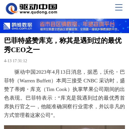
巴菲特盛赞库克，称其是遇到过的最优
秀CEO之一
4-13 17:31:12
驱动中国2023年4月13日消息，据悉，沃伦・巴
菲特（Warren Buffett）本周三接受 CNBC 采访时，盛
赞了蒂姆・库克（Tim Cook）执掌苹果公司期间的出
色表现。巴菲特表示：“库克是我遇到过的最优秀首
席执行官之一，他能准确洞察行业需求，并以非凡的
方式管理着这家公司”。