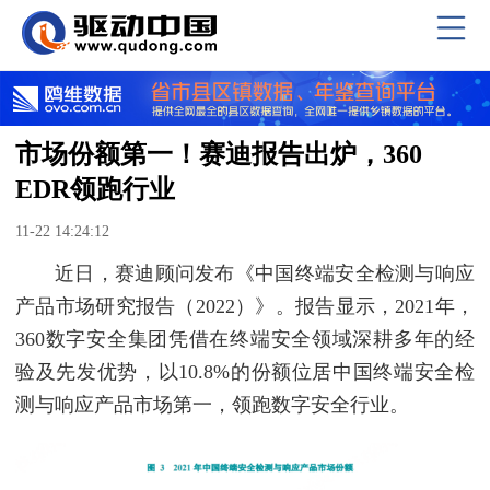
市场份额第一！赛迪报告出炉，360
EDR领跑行业
11-22 14:24:12
近日，赛迪顾问发布《中国终端安全检测与响应
产品市场研究报告（2022）》。报告显示，2021年，
360数字安全集团凭借在终端安全领域深耕多年的经
验及先发优势，以10.8%的份额位居中国终端安全检
测与响应产品市场第一，领跑数字安全行业。