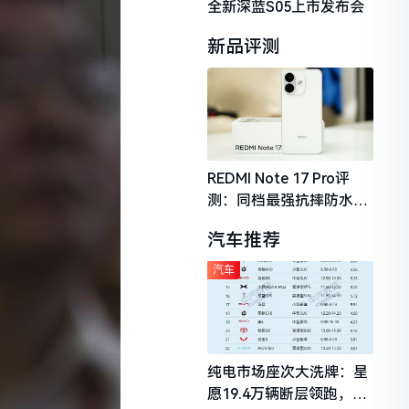
全新深蓝S05上市发布会
新品评测
REDMI Note 17 Pro评
测：同档最强抗摔防水，
2026年千元机市场的品质
汽车推荐
守门员
汽车
纯电市场座次大洗牌：星
愿19.4万辆断层领跑，理