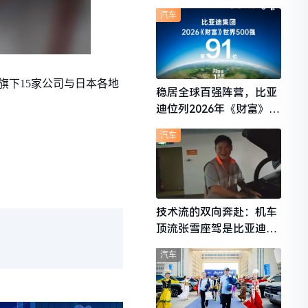
想i6成最强黑马
汽车
旗下15家公司与日本各地
稳居全球百强阵营，比亚
迪位列2026年《财富》世
界500强第91位
汽车
技术流的双向奔赴：机车
顶流张雪座驾是比亚迪秦
L
汽车