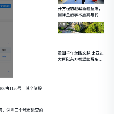
开方程豹驰骋新疆丝路，
国际金融学术嘉宾与豹友
共赴山海热爱
汽车
重溯千年丝路文脉 比亚迪
大唐以东方智驾续写东西
文明对话
6执1120号。其全资股
上海、深圳三个城市运营的