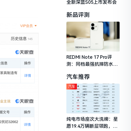
全新深蓝S05上市发布会
新品评测
REDMI Note 17 Pro评
测：同档最强抗摔防水，
2026年千元机市场的品质
汽车推荐
守门员
汽车
纯电市场座次大洗牌：星
愿19.4万辆断层领跑，理