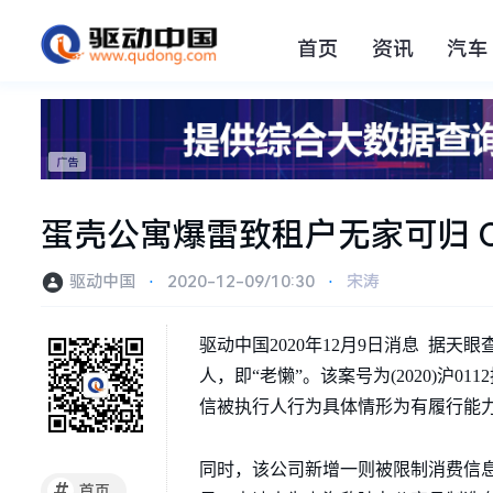
首页
资讯
汽车
蛋壳公寓爆雷致租户无家可归 
驱动中国
⋅
2020-12-09/10:30
⋅
宋涛
驱动中国2020年12月9日消息 据天
人，即“老懒”。该案号为(2020)沪011
信被执行人行为具体情形为有履行能
同时，该公司新增一则被限制消费信息，案号为
#
首页