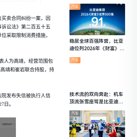
想i6成最强黑马
汽车
单位买卖合同纠纷一案，因
事诉讼法》第二百五十五
单位采取限制消费措施，
稳居全球百强阵营，比亚
迪位列2026年《财富》世
界500强第91位
汽车
代表人为高靖，经营范围包
由高靖和崔岩联合持股，持
技术流的双向奔赴：机车
法院发布失信被执行人信
顶流张雪座驾是比亚迪秦
7日。
L
汽车