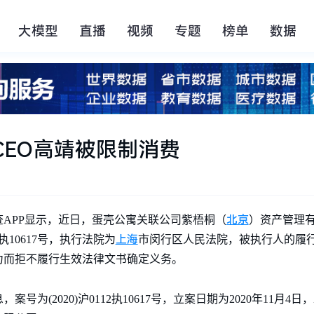
大模型
直播
视频
专题
榜单
数据
CEO高靖被限制消费
北京
眼查APP显示，近日，蛋壳公寓关联公司紫梧桐（
）资产管理
上海
2执10617号，执行法院为
市闵行区人民法院，被执行人的履
力而拒不履行生效法律文书确定义务。
(2020)沪0112执10617号，立案日期为2020年11月4日，