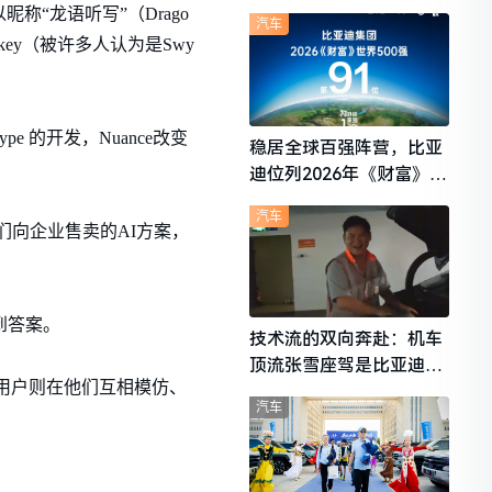
想i6成最强黑马
“龙语听写”（Drago
汽车
key（被许多人认为是Swy
e 的开发，Nuance改变
稳居全球百强阵营，比亚
迪位列2026年《财富》世
界500强第91位
汽车
于我们向企业售卖的AI方案，
到答案。
技术流的双向奔赴：机车
顶流张雪座驾是比亚迪秦
，而用户则在他们互相模仿、
L
汽车