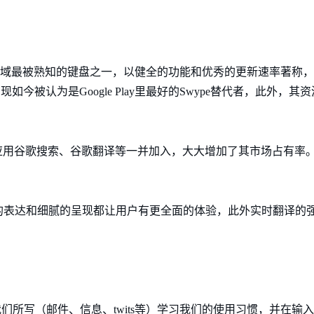
安卓领域最被熟知的键盘之一，以健全的功能和优秀的更新速率著称，Gbo
现如今被认为是Google Play里最好的Swype替代者，此外，
得其兄弟应用谷歌搜索、谷歌翻译等一并加入，大大增加了其市场占有
的表达和细腻的呈现都让用户有更全面的体验，此外实时翻译的
通过我们所写（邮件、信息、twits等）学习我们的使用习惯，并在