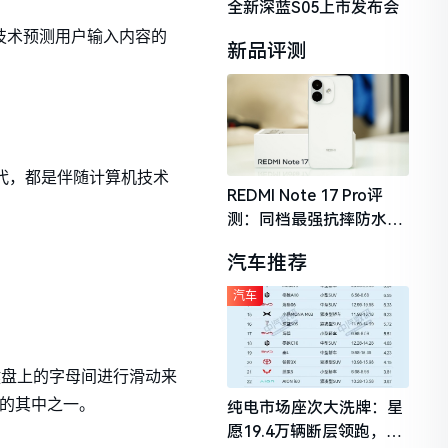
全新深蓝S05上市发布会
技术预测用户输入内容的
新品评测
迭代，都是伴随计算机技术
REDMI Note 17 Pro评
测：同档最强抗摔防水，
2026年千元机市场的品质
汽车推荐
守门员
汽车
键盘上的字母间进行滑动来
迎的其中之一。
纯电市场座次大洗牌：星
愿19.4万辆断层领跑，理