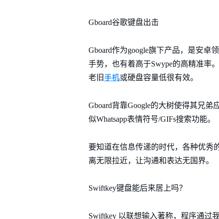
Gboard谷歌键盘出击
Gboard作为google旗下产品，是
手势，也有着高于Swype的高精准率。
手机
老旧
或硬盘容量低很有效。
Gboard背靠Google的大树使
似Whatsapp表情符号/GIFs搜索功能。
要知道在信息传递的时代，各种优秀
离无限拉近，让沟通和表达无国界。
Swiftkey键盘能后来居上吗？
Swiftkey 以联想输入著称，程序