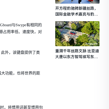
开方程豹驰骋新疆丝路，
国际金融学术嘉宾与豹友
共赴山海热爱
汽车
ard与Swype有相同的
其资源占用率低、速度快，对
重溯千年丝路文脉 比亚迪
率。此外，该键盘提供了类
大唐以东方智驾续写东西
文明对话
强大功能，也将世界的距
输入时，将惯用词甚至惯用句