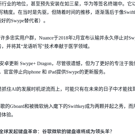
垄断行业的地位，甚至预先安装在如三星，华为等签名终端中。它以昵称
人的书写精度。在当时是先驱，但随着时间的推移，逐渐落后于像Swift
最好的Swype替代者）。
多忠实用户群，Nuance于2018年2月宣布认输并永久停止对Swyp
，并将其“龙语听写”技术奉献于医学领域。
再为安卓更新 Swype+ Dragon，尽管很遗憾，但为了更好的专注
停止向iphone 和 iPad提供Swype的更新服务。
还是抓住AI的发展时机逆流而上，可能只有在未来的日子中才能找
歌的Gboard和被微软纳入麾下的Swiftkey成为两颗并起之秀
用体验。