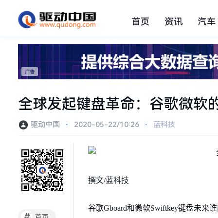
首页
资讯
汽车
全球发起键盘革命：谷歌微软
驱动中国
⋅
2020-05-22/10:26
⋅
蓝科技
撰文/蓝科技
谷歌Gboard和微软Swiftkey键盘未
#
首页