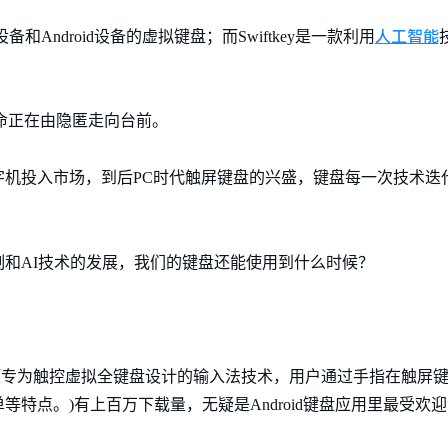
人工智能
S 设备和Android设备的虚拟键盘；而Swiftkey是一款利用
命正在由隐匿走向台前。
打字机投入市场，到后PC时代触屏键盘的兴盛，键盘每一次技术
和AI技术的发展，我们的键盘还能使用到什么时候？
（是一项专为触控虚拟全键盘设计的输入法技术，用户通过手指在触屏
特点。)有上百万下载量，无疑是Android键盘应用里最受欢