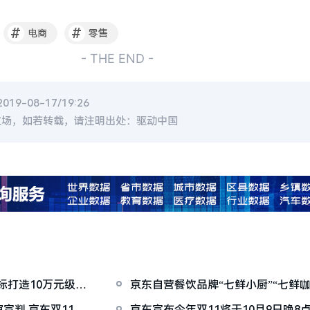
#
#
电商
零售
- THE END -
9-08-17/19:26
立场，如若转载，请注明出处：驱动中国
标打造10万元级新
京东自营餐饮品牌“七鲜小厨”“七鲜
宣判 京东双11活
京东宣布今年双11将于10月9日晚8