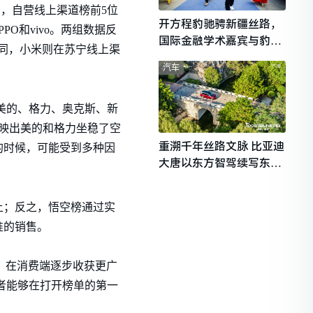
中，自营线上渠道榜前5位
开方程豹驰骋新疆丝路，
PO和vivo。两组数据反
国际金融学术嘉宾与豹友
认同，小米则在苏宁线上渠
共赴山海热爱
汽车
是美的、格力、奥克斯、新
映出美的和格力坐稳了空
重溯千年丝路文脉 比亚迪
的时候，可能受到多种因
大唐以东方智驾续写东西
文明对话
上；反之，悟空榜通过实
准的销售。
，在消费端逐步收获更广
费者能够在打开榜单的第一