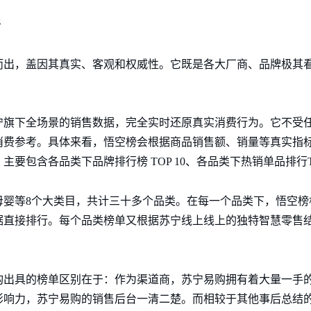
杆
而出，盖因其真实、客观和权威性。它既是各大厂商、品牌极其
宁旗下全场景的销售数据，完全实时还原真实消费行为。它不受
消费参考。具体来看，悟空榜会根据商品销售额、销量等真实指
要包含各品类下品牌排行榜 TOP 10、各品类下热销单品排行TO
母婴等8个大类目，共计三十多个品类。在每一个品类下，悟空榜
据直接排行。每个品类榜单又根据苏宁线上线上的独特智慧零售
构出具的榜单区别在于：作为渠道商，苏宁易购拥有着大量一手
响力，苏宁易购的销售后台一清二楚。而相较于其他事后总结的“