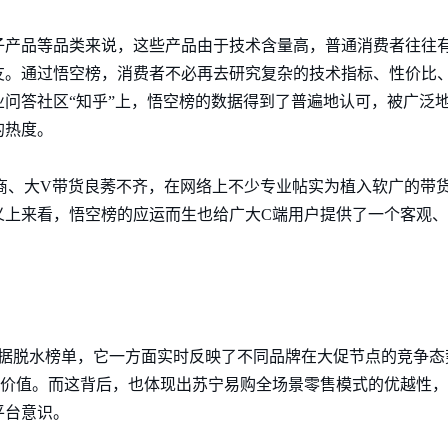
产品等品类来说，这些产品由于技术含量高，普通消费者往往有
友。通过悟空榜，消费者不必再去研究复杂的技术指标、性价比
问答社区“知乎”上，悟空榜的数据得到了普遍地认可，被广泛地
的热度。
商、大V带货良莠不齐，在网络上不少专业帖实为植入软广的带
义上来看，悟空榜的应运而生也给广大C端用户提供了一个客观
数据脱水榜单，它一方面实时反映了不同品牌在大促节点的竞争
的价值。而这背后，也体现出苏宁易购全场景零售模式的优越性
平台意识。