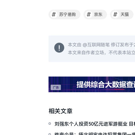
#
#
#
苏宁易购
京东
天猫
本文由 @
互联网随笔
修订发布于201
本文来自作者立场，不代表本站
相关文章
刘强东个人投资50亿元进军游艇业 目
能源游艇
昨夜今晨：缅北明家电诈犯罪集团一审