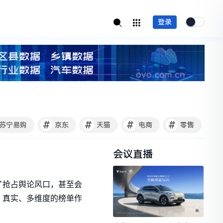
登录
#
#
#
#
苏宁易购
京东
天猫
电商
零售
会议直播
了抢占舆论风口，甚至会
、真实、多维度的榜单作