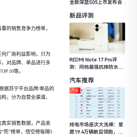
全新深蓝S05上市发布会
新品评测
看重的销售竞争力榜单，
任何厂商利益影响，只为
REDMI Note 17 Pro评
标，对品牌、单品进行多
测：同档最强抗摔防水，
P 10等。
2026年千元机市场的品质
汽车推荐
守门员
根据苏宁平台品牌/单品的
汽车
结构，分为自营全渠道、
的真实销售数据，产品卖
纯电市场座次大洗牌：星
死”榜单，悟空榜每隔5
愿19.4万辆断层领跑，理