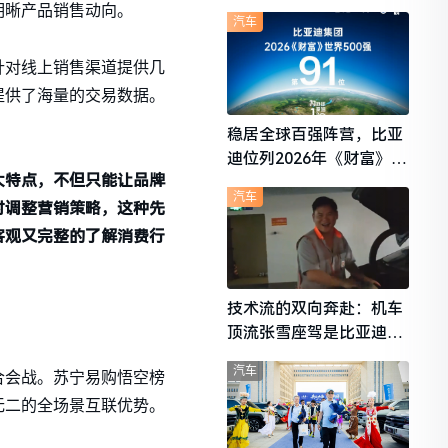
想i6成最强黑马
明晰产品销售动向。
汽车
针对线上销售渠道提供几
提供了海量的交易数据。
稳居全球百强阵营，比亚
迪位列2026年《财富》世
大特点，不但只能让品牌
界500强第91位
汽车
时调整营销策略，这种先
客观又完整的了解消费行
技术流的双向奔赴：机车
顶流张雪座驾是比亚迪秦
L
汽车
合会战。苏宁易购悟空榜
无二的全场景互联优势。