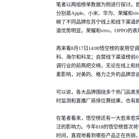
笔者以两组榜单数据为例进行探讨。首先
分别是Apple、小米、华为、荣耀和vi
映了不同品牌在苏宁线上和线下渠道的
道优势明显，荣耀和vivo，OPPO的
再来看8月17日14:00悟空榜的家
科、海尔和科龙；自营线下渠道榜前
调行业的前两把交椅，无论在线上和
素影响，对美的、格力之外的品牌忠
可以说，各大品牌围绕多个热门品类
时监测和直播厂商排位赛结果，也有
在笔者看来，悟空榜还有一大愈来愈
泛的影响力。今年818的悟空榜首次将
时间，直观地看到哪些产品正在热销