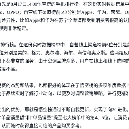
是8月17日14:00悟空榜的手机排行榜。在这份实时数据榜单
vo，OPPO；自营线下渠道榜前5位分别是Apple、华为、荣耀、OP
差异性，比如Apple和华为在苏宁全渠道都受到消费者很高的
表现则非常稳定。
用空调排行榜。在这份实时数据榜单中，自营线上渠道榜前6位分别
6位分别是美的、格力、惠尔浦、海尔、海信和奥克斯。这两组反
线下都非常的强势；由于空调品牌众多，用户在线上和线下选购
诚度不高。
竞赛的态势和结果，也都很好的体现在了悟空榜的多项维度数据
助于品牌实时了解行业动向，以便及时调整营销策略，进行更精
突出的优势，那就是悟空榜通过不断自我更新，实现了向2C进化
“单品销量额”和“单品销量”提至七大榜单中的第4、5位，让消
，从而随时获得直接可信的产品购买参考。