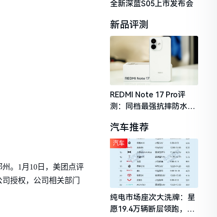
全新深蓝S05上市发布会
新品评测
REDMI Note 17 Pro评
测：同档最强抗摔防水，
2026年千元机市场的品质
汽车推荐
守门员
汽车
州。1月10日，美团点评
公司授权，公司相关部门
纯电市场座次大洗牌：星
愿19.4万辆断层领跑，理