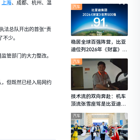
想i6成最强黑马
上海
、
、成都、杭州、温
汽车
执法总队开出的首张“责
了不少。
稳居全球百强阵营，比亚
迪位列2026年《财富》世
遇监管部门的大力整改。
界500强第91位
汽车
认，但既然已经入局网约
技术流的双向奔赴：机车
顶流张雪座驾是比亚迪秦
L
汽车