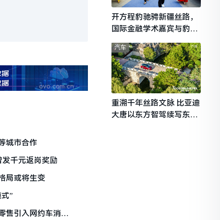
开方程豹驰骋新疆丝路，
国际金融学术嘉宾与豹友
共赴山海热爱
汽车
重溯千年丝路文脉 比亚迪
大唐以东方智驾续写东西
文明对话
等城市合作
曾发千元返岗奖励
格局或将生变
式”
零售引入网约车消费