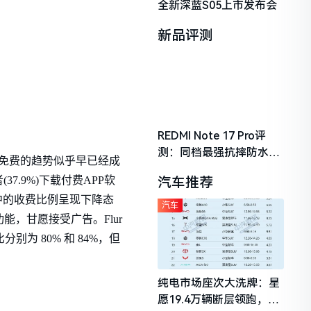
全新深蓝S05上市发布会
新品评测
REDMI Note 17 Pro评
测：同档最强抗摔防水，
免费的趋势似乎早已经成
2026年千元机市场的品质
37.9%)下载付费APP软
汽车推荐
守门员
应用中的收费比例呈现下降态
汽车
，甘愿接受广告。Flur
分别为 80% 和 84%，但
纯电市场座次大洗牌：星
愿19.4万辆断层领跑，理