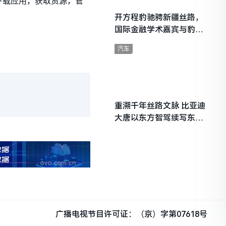
下载应用，获取资源，管
开方程豹驰骋新疆丝路，
国际金融学术嘉宾与豹友
共赴山海热爱
汽车
重溯千年丝路文脉 比亚迪
大唐以东方智驾续写东西
文明对话
广播电视节目许可证：（京）字第07618号