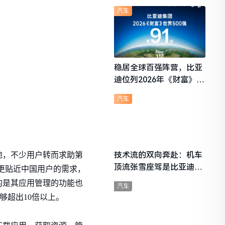
想i6成最强黑马
汽车
稳居全球百强阵营，比亚
迪位列2026年《财富》世
界500强第91位
汽车
技术流的双向奔赴：机车
地，不少用户转而求助第
顶流张雪座驾是比亚迪秦
台更贴近中国用户的需求，
L
的是其应用管理的功能也
汽车
够超出10倍以上。