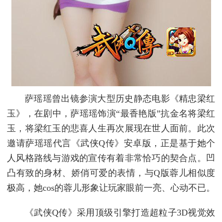
萨瑶瑶曾出镜参演大型历史静态电影《精忠梁红
玉》，在剧中，萨瑶瑶饰演“最香艳版”抗金名将梁红
玉，将梁红玉的悲喜人生再次展现在世人面前。此次
邀请萨瑶瑶代言《武侠Q传》安卓版，正是基于她个
人风格路线与游戏的宣传有着非常恰巧的契合点。凹
凸有致的身材、娇俏可爱的表情，与Q版蓉儿相似度
极高，她cos的蓉儿形象让玩家眼前一亮、心动不已。
《武侠Q传》采用顶级引擎打造超粒子3D视觉效