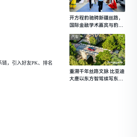
开方程豹驰骋新疆丝路，
国际金融学术嘉宾与豹友
共赴山海热爱
汽车
系链，引入好友PK、排名
重溯千年丝路文脉 比亚迪
大唐以东方智驾续写东西
文明对话