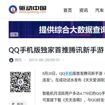
首页
资讯
汽车
QQ手机版独家首推腾讯新手游
腾讯
⋅
2013-08-20/09:31
⋅
手机
8月20日，QQ
版首发腾讯新手游《
连发”。在成功试水发布《天天爱消除
智能机月活跃用户多达4.776亿的
可直接下载《天天连萌》，与QQ好友
#
首页