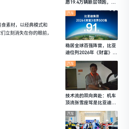
愿19.4万辆断层领跑，理
想i6成最强黑马
汽车
美食素材，以经典模式和
它们立刻消失在你的眼前，
稳居全球百强阵营，比亚
迪位列2026年《财富》世
界500强第91位
汽车
技术流的双向奔赴：机车
顶流张雪座驾是比亚迪秦
L
汽车