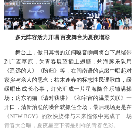
多元阵容活力开唱 百变舞台为夏夜增彩
舞台上，傲日其愣的辽阔嗓音瞬间将台下思绪带
到广袤草原，为青春展望插上翅膀；灼海豚乐队用
《遥远的人》《盼归》等，在闽南语的点缀中唱起对
家乡与亲人的思念；枯木逢春的标志性民谣歌曲，缓
缓唱出成长心事，灯光汇成一片星海随音乐铺满操
场；房东的猫《请对我讲》《和宇宙的温柔关联》一
开口，清新治愈的嗓音就抓住全场，最后现场更是在
《NEW BOY》的欢快旋律与未来憧憬中完成了一场
青春大合唱，夏夜星空下满是别样的青春色彩。