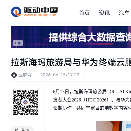
首页
资讯
汽车
拉斯海玛旅游局与华为终端云
互联网
⋅
2026-06-15/17:29
⋅
6月13日，拉斯海玛旅游局（Ras Al Khaima
发者大会2026（HDC 2026）
长期协作，共同丰富目的地数字内容
#
首页