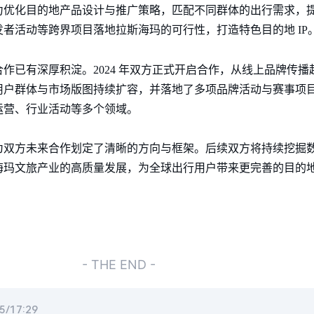
力优化目的地产品设计与推广策略，匹配不同群体的出行需求，
者活动等跨界项目落地拉斯海玛的可行性，打造特色目的地 IP
作已有深厚积淀。2024 年双方正式开启合作，从线上品牌传
户群体与市场版图持续扩容，并落地了多项品牌活动与赛事项目。
运营、行业活动等多个领域。
为双方未来合作划定了清晰的方向与框架。后续双方将持续挖掘
海玛文旅产业的高质量发展，为全球出行用户带来更完善的目的
- THE END -
/17:29