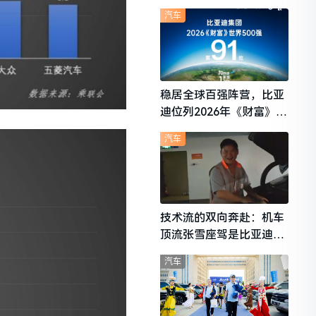
想i6成最强黑马
汽车
稳居全球百强阵营，比亚
迪位列2026年《财富》世
界500强第91位
汽车
技术流的双向奔赴：机车
顶流张雪座驾是比亚迪秦
L
汽车