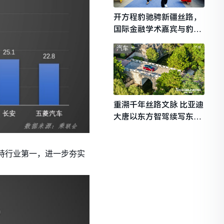
开方程豹驰骋新疆丝路，
国际金融学术嘉宾与豹友
共赴山海热爱
汽车
重溯千年丝路文脉 比亚迪
大唐以东方智驾续写东西
文明对话
保持行业第一，进一步夯实