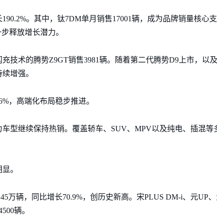
长190.2%。其中，钛7DM单月销售17001辆，成为品牌销量核
进一步释放增长潜力。
闪充技术的腾势Z9GT销售3981辆。随着第二代腾势D9上市，以及
持续增强。
96%，高端化布局稳步推进。
车型继续保持热销。覆盖轿车、SUV、MPV以及纯电、插混等
明显。
45万辆，同比增长70.9%，创历史新高。宋PLUS DM-i、元U
500辆。