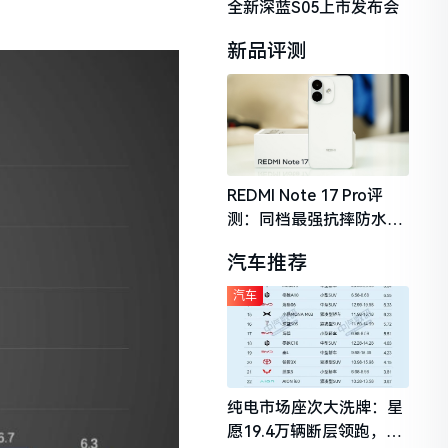
全新深蓝S05上市发布会
新品评测
REDMI Note 17 Pro评
测：同档最强抗摔防水，
2026年千元机市场的品质
汽车推荐
守门员
汽车
纯电市场座次大洗牌：星
愿19.4万辆断层领跑，理