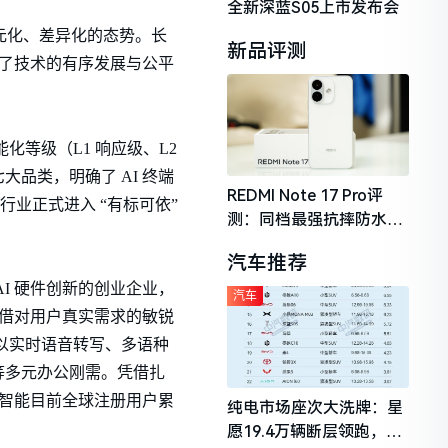
全新深蓝S05上市发布会
多元化、差异化的态势。长
新品评测
约了技术的有序发展与公平
能化等级（L1 响应级、L2
品类，明确了 AI 终端
REDMI Note 17 Pro评
行业正式进入 “有标可依”
测：同档最强抗摔防水，
2026年千元机市场的品质
汽车推荐
守门员
I 硬件创新的创业企业，
汽车
凭借对用户真实需求的敏锐
，以实时语音转写、多语种
等多元办公刚需。凭借扎
来智能目前全球注册用户累
纯电市场座次大洗牌：星
愿19.4万辆断层领跑，理