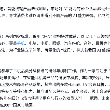
渗透，智能终端产品迭代加速，市场对 AI 能力的宣传也呈现出
准，导致消费者难以清晰辨别不同产品的 AI 能力差异，也制
列国家标准，采用 “2+N” 架构搭建体系，以 L1-L4 四级智
手机
为核心，覆盖
、电脑、电视、眼镜、汽车座舱、音箱、耳机等七大
，为行业建立了清晰、可量化的 “标尺”，标志着我国 AI 终端
参与了耳机品类分级标准的研讨与编制工作。作为一家专注于 A
端的场景化落地，在智能耳机等产品的研发中积累了丰富的经验。
度技术布局与产品落地，其推出的多款viaim讯飞AI会议耳机
问答交互等核心能力，精准适配远程办公、商务会谈、线上会议
未来智能在细分市场也获得了用户与行业的双重认可——据悉，未
布200个国家与地区。