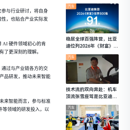
想i6成最强黑马
汽车
次参与行业研讨，将自身
瞻性，也贴合产业实际发
稳居全球百强阵营，比亚
AI 硬件领域初心的肯
迪位列2026年《财富》世
展有了更深刻的理解。
界500强第91位
汽车
。通过与产业链各方的交
的产品研发，推动未来智能
技术流的双向奔赴：机车
顶流张雪座驾是比亚迪秦
于未来智能而言，参与标准
L
汽车
硬件等领域的研发投入，以