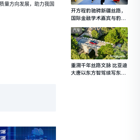
高质量方向发展，助力我国
开方程豹驰骋新疆丝路，
国际金融学术嘉宾与豹友
共赴山海热爱
汽车
重溯千年丝路文脉 比亚迪
大唐以东方智驾续写东西
文明对话