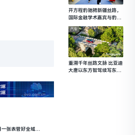
开方程豹驰骋新疆丝路，
国际金融学术嘉宾与豹友
共赴山海热爱
汽车
重溯千年丝路文脉 比亚迪
大唐以东方智驾续写东西
文明对话
要用一张表管好全域生