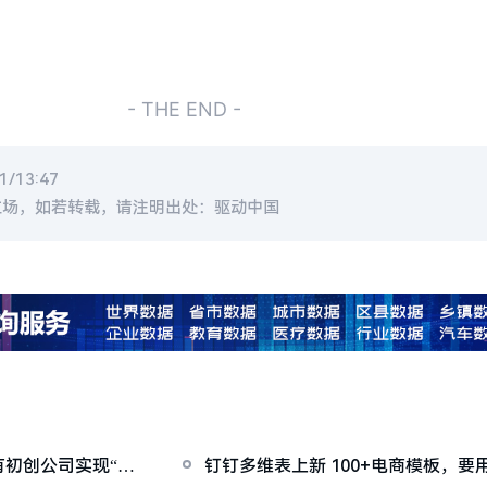
- THE END -
/13:47
立场，如若转载，请注明出处：驱动中国
有初创公司实现“一
钉钉多维表上新 100+电商模板，