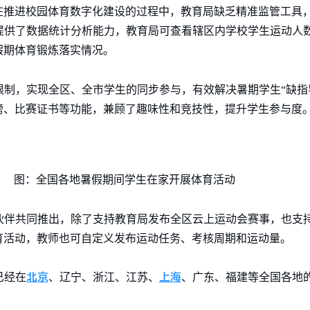
在推进校园体育数字化建设的过程中，教育局缺乏精准监管工具
品提供了数据统计分析能力，教育局可查看辖区内学校学生运动人
假期体育锻炼落实情况。
限制，实现全区、全市学生的同步参与，有效解决暑期学生“缺指
榜、比赛证书等功能，兼顾了趣味性和竞技性，提升学生参与度
图：全国各地暑假期间学生在家开展体育活动
态伙伴共同推出，除了支持教育局发布全区云上运动会赛事，也支
育活动，教师也可自定义发布运动任务、考核周期和运动量。
北京
上海
已经在
、辽宁、浙江、江苏、
、广东、福建等全国各地