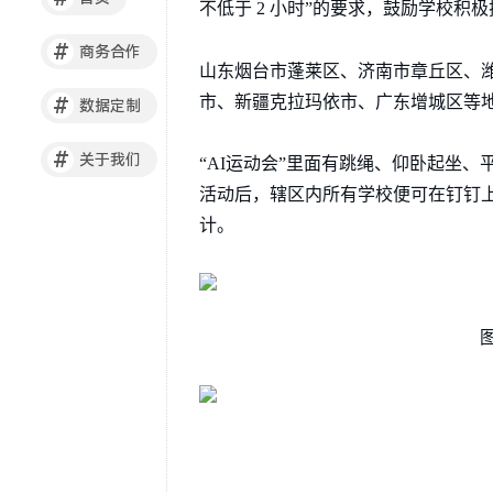
不低于 2 小时”的要求，鼓励学校积极
#
商务合作
山东烟台市蓬莱区、济南市章丘区、
市、新疆克拉玛依市、广东增城区等地
#
数据定制
#
关于我们
“AI运动会”里面有跳绳、仰卧起坐
活动后，辖区内所有学校便可在钉钉
计。