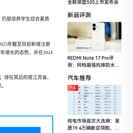
全新深蓝S05上市发布会
新品评测
，仍是培养学生综合素质
2025年截至目前新增注册
增长的态势，并在2024
REDMI Note 17 Pro评
测：同档最强抗摔防水，
2026年千元机市场的品质
汽车推荐
%；排在其后的是江苏省、
守门员
家。
汽车
纯电市场座次大洗牌：星
愿19.4万辆断层领跑，理