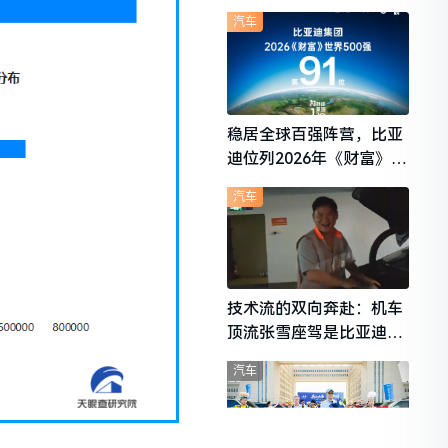
想i6成最强黑马
汽车
稳居全球百强阵营，比亚
迪位列2026年《财富》世
界500强第91位
汽车
技术流的双向奔赴：机车
顶流张雪座驾是比亚迪秦
L
汽车