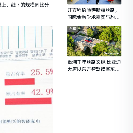
线上、线下的规模同比分
开方程豹驰骋新疆丝路，
国际金融学术嘉宾与豹友
共赴山海热爱
汽车
重溯千年丝路文脉 比亚迪
大唐以东方智驾续写东西
文明对话