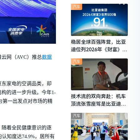
想i6成最强黑马
汽车
稳居全球百强阵营，比亚
迪位列2026年《财富》世
界500强第91位
数据
云网（AVC）推总
汽车
京东家电的空调品类，却
构的进一步升级。今年1-
技术流的双向奔赴：机车
求为第一出发点对市场的精
顶流张雪座驾是比亚迪秦
L
汽车
。随着全民健康意识的逐
知度达74.9%，居所有