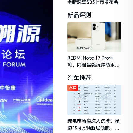
全新深蓝S05上市发布会
新品评测
REDMI Note 17 Pro评
测：同档最强抗摔防水，
2026年千元机市场的品质
汽车推荐
守门员
汽车
纯电市场座次大洗牌：星
愿19.4万辆断层领跑，理