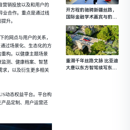
域精准营销投放以及和用户的
开方程豹驰骋新疆丝路，
异业合作。重点是通过线
国际金融学术嘉宾与豹友
到提升。
共赴山海热爱
汽车
线下的网点与用户的关系，
，通过场景化、生态化的方
的重构。以健康主题场景
重溯千年丝路文脉 比亚迪
康监测、健康档案、智慧
大唐以东方智驾续写东西
需求，以及衍生更多相关
文明对话
US动态权益平台。平台构
在产品定制、用户运营还