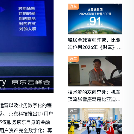
想i6成最强黑马
汽车
稳居全球百强阵营，比亚
迪位列2026年《财富》世
界500强第91位
汽车
技术流的双向奔赴：机车
顶流张雪座驾是比亚迪秦
的运营以及业务数字化的程
L
汽车
。 京东科技推出U+用户
，不仅服务京东自身的金融
将用户资产完全数字化；再