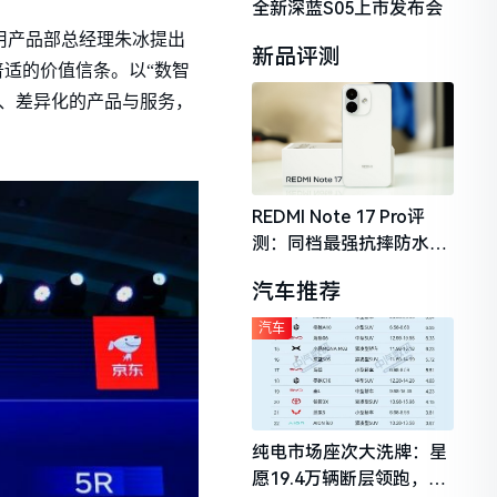
全新深蓝S05上市发布会
用产品部总经理朱冰提出
新品评测
个普适的价值信条。以“数智
化、差异化的产品与服务，
REDMI Note 17 Pro评
测：同档最强抗摔防水，
2026年千元机市场的品质
汽车推荐
守门员
汽车
纯电市场座次大洗牌：星
愿19.4万辆断层领跑，理