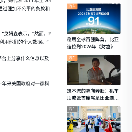
，她代表 2015 年至 201
想i6成最强黑马
汽车
k 通过强加不公平的条款和
，”戈姆森表示，“然而，F
稳居全球百强阵营，比亚
权利用他们的个人数据。”
迪位列2026年《财富》世
界500强第91位
汽车
 的平台上分享什么信息以及
是几十年来美国政府对一家科
技术流的双向奔赴：机车
顶流张雪座驾是比亚迪秦
L
汽车