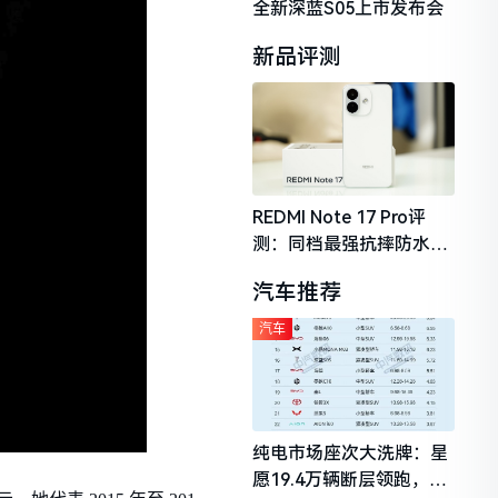
全新深蓝S05上市发布会
新品评测
REDMI Note 17 Pro评
测：同档最强抗摔防水，
2026年千元机市场的品质
汽车推荐
守门员
汽车
纯电市场座次大洗牌：星
愿19.4万辆断层领跑，理