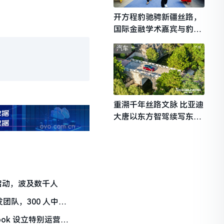
开方程豹驰骋新疆丝路，
国际金融学术嘉宾与豹友
共赴山海热爱
汽车
重溯千年丝路文脉 比亚迪
大唐以东方智驾续写东西
文明对话
晚启动，波及数千人
开发团队，300 人中部
ook 设立特别运营中