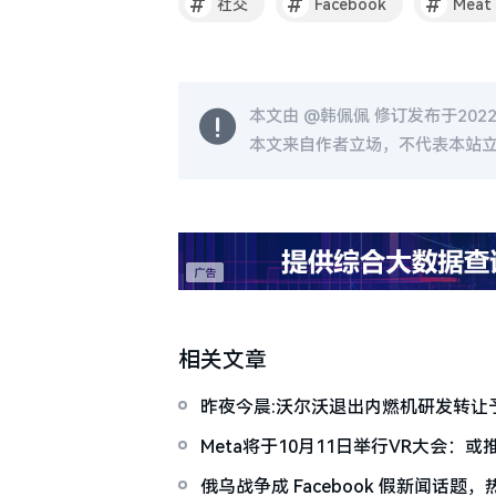
#
#
#
社交
Facebook
Meat
本文由 @
韩佩佩
修订发布于2022-0
本文来自作者立场，不代表本站
相关文章
昨夜今晨:沃尔沃退出内燃机研发转让予吉利
偿裁员超11000人
Meta将于10月11日举行VR大会：或
俄乌战争成 Facebook 假新闻话题