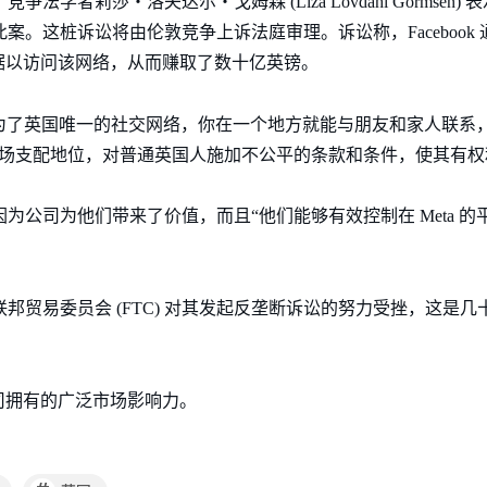
法学者莉莎・洛夫达尔・戈姆森 (Liza Lovdahl Gormsen) 表示
人提起此案。这桩诉讼将由伦敦竞争上诉法庭审理。诉讼称，Faceboo
据以访问该网络，从而赚取了数十亿英镑。
ook 成为了英国唯一的社交网络，你在一个地方就能与朋友和家人联系
用其市场支配地位，对普通英国人施加不公平的条款和条件，使其有
务是因为公司为他们带来了价值，而且“他们能够有效控制在 Meta
美国联邦贸易委员会 (FTC) 对其发起反垄断诉讼的努力受挫，这
司拥有的广泛市场影响力。