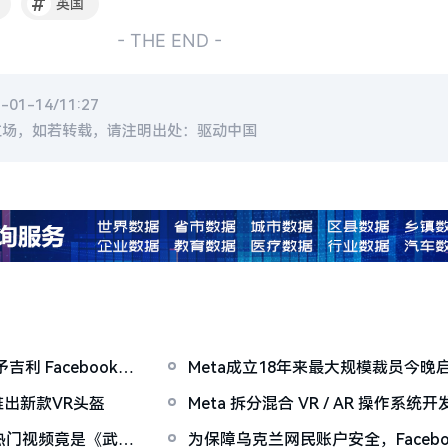
#
英国
- THE END -
1-14/11:27
立场，如若转载，请注明出处：驱动中国
 Facebook有
Meta成立18年来最大规模裁员今
推出新款VR头盔
Meta 拆分混合 VR / AR 操作系统
分转岗到 Oculus 等团队
，热门视频竟是《武装
为保障乌克兰网民账户安全，Faceb